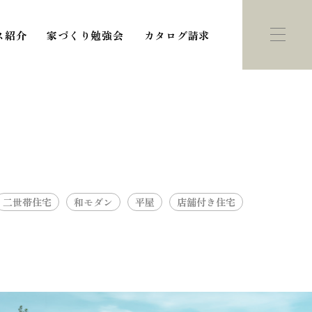
ス紹介
家づくり勉強会
カタログ請求
二世帯住宅
和モダン
平屋
店舗付き住宅
ント・
モデルハウス
学会
紹介