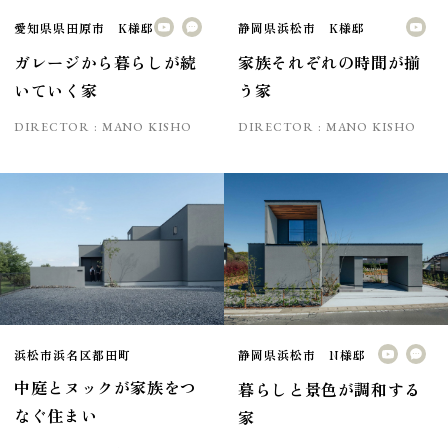
愛知県県田原市 K様邸
静岡県浜松市 K様邸
ガレージから暮らしが続
家族それぞれの時間が揃
いていく家
う家
DIRECTOR :
MANO KISHO
DIRECTOR :
MANO KISHO
浜松市浜名区都田町
静岡県浜松市 N様邸
中庭とヌックが家族をつ
暮らしと景色が調和する
なぐ住まい
家