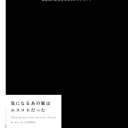
施工実績
GALLERY
施工ギャラリー
STAFF BLOG
スタッフブログ
COMPANY
会社情報
ACCESS MAP
気になる
あの家は
アクセスマップ
エスコネ
だった
That house
I'm curious about
It was S.CONNE.
プライバシーポリシー