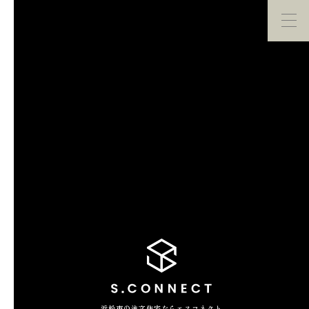
イベント・
見学会
モデルハウス
紹介
家づくり勉強会
カタログ請求
HOME
ホーム
CONCEPT
エスコネについて
CASE
浜松市の注文住宅ならエスコネクト