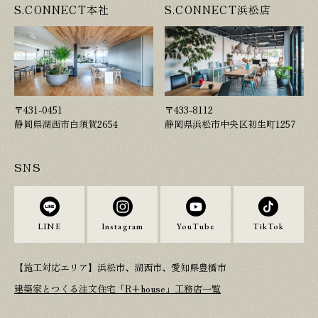
S.CONNECT本社
S.CONNECT浜松店
〒431-0451
〒433-8112
静岡県湖西市白須賀2654
静岡県浜松市中央区初生町1257
SNS
LINE
Instagram
YouTube
TikTok
【施工対応エリア】浜松市、湖西市、愛知県豊橋市
建築家とつくる注文住宅「R+house」工務店一覧