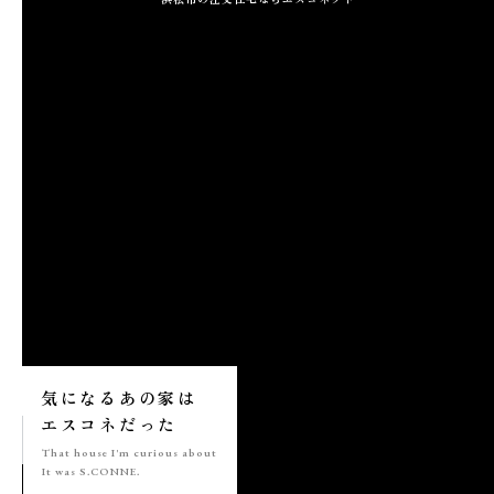
施工実績
GALLERY
施工ギャラリー
STAFF BLOG
スタッフブログ
COMPANY
会社情報
ACCESS MAP
気になる
あの家は
アクセスマップ
エスコネ
だった
That house
I'm curious about
It was S.CONNE.
プライバシーポリシー