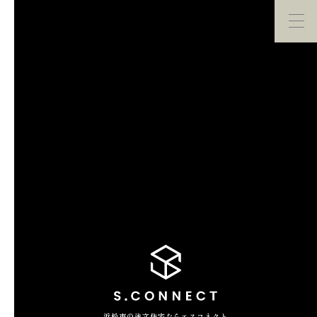
イベント・
見学会
モデルハウス
紹介
家づくり勉強会
カタログ請求
HOME
ホーム
CONCEPT
エスコネについて
CASE
浜松市の注文住宅ならエスコネクト