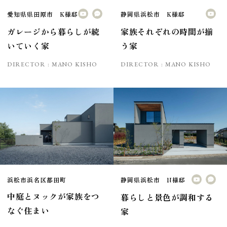
愛知県県田原市 K様邸
静岡県浜松市 K様邸
ガレージから暮らしが続
家族それぞれの時間が揃
いていく家
う家
DIRECTOR :
MANO KISHO
DIRECTOR :
MANO KISHO
浜松市浜名区都田町
静岡県浜松市 N様邸
中庭とヌックが家族をつ
暮らしと景色が調和する
なぐ住まい
家