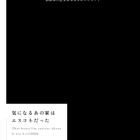
施工実績
GALLERY
施工ギャラリー
STAFF BLOG
スタッフブログ
COMPANY
会社情報
ACCESS MAP
気になる
あの家は
アクセスマップ
エスコネ
だった
That house
I'm curious about
It was S.CONNE.
プライバシーポリシー