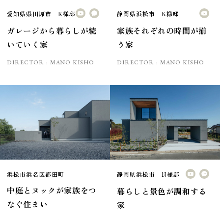
愛知県県田原市 K様邸
静岡県浜松市 K様邸
ガレージから暮らしが続
家族それぞれの時間が揃
いていく家
う家
DIRECTOR :
MANO KISHO
DIRECTOR :
MANO KISHO
浜松市浜名区都田町
静岡県浜松市 N様邸
中庭とヌックが家族をつ
暮らしと景色が調和する
なぐ住まい
家