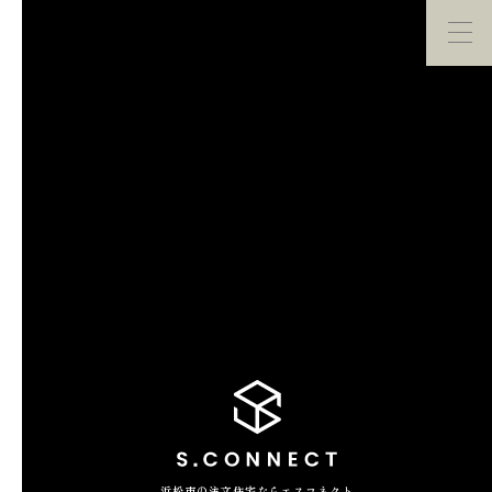
イベント・
見学会
モデルハウス
紹介
家づくり勉強会
カタログ請求
HOME
ホーム
CONCEPT
エスコネについて
CASE
浜松市の注文住宅ならエスコネクト