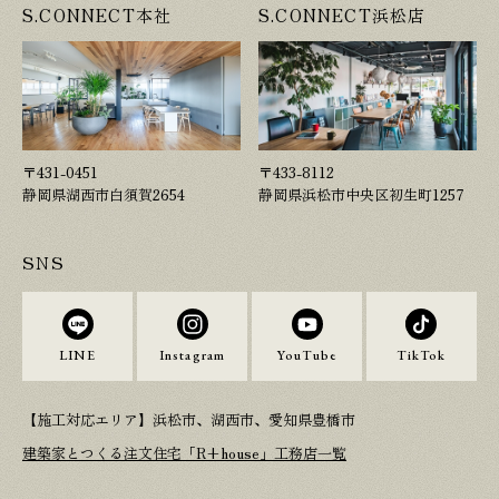
S.CONNECT本社
S.CONNECT浜松店
〒431-0451
〒433-8112
静岡県湖西市白須賀2654
静岡県浜松市中央区初生町1257
SNS
LINE
Instagram
YouTube
TikTok
【施工対応エリア】浜松市、湖西市、愛知県豊橋市
建築家とつくる注文住宅「R+house」工務店一覧