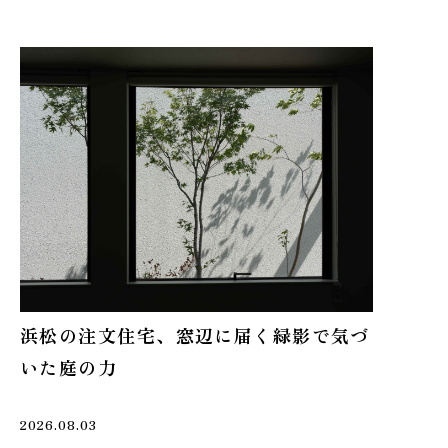
見
家づくりコーディネーター
さ
浜松で注文住宅を建てるなら｜上質なイ
ンテリアと建築が調和する空間づくり
2026