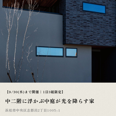
【9/30(水)まで開催｜1日3組限定】
中二階に浮かぶ中庭が光を降らす家
浜松市中央区志都呂2丁目1005-1