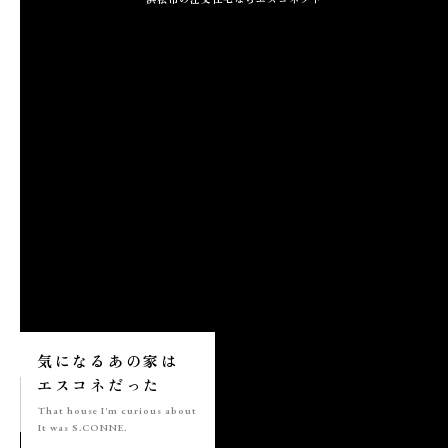
施工実績
GALLERY
施工ギャラリー
STAFF BLOG
スタッフブログ
COMPANY
会社情報
ACCESS MAP
気になる
あの家は
アクセスマップ
エスコネ
だった
That house
I'm curious about
It was S.CONNE.
プライバシーポリシー