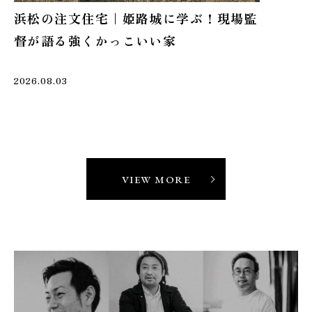
家づくりレポート
家づ
浜松で建てる注文住宅｜木漏れ日と風を
浜
感じる庭と建物の間取り計画
ン
2026.08.08
2026
VIEW MORE