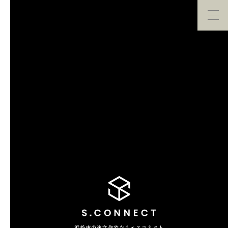
イベント・
見学会
モデルハウス
紹介
家づくり勉強会
カタログ請求
HOME
ホーム
CONCEPT
エスコネについて
CASE
浜松市の注文住宅ならエスコネクト