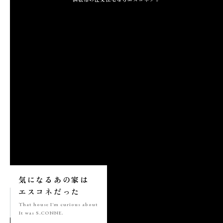
施工実績
GALLERY
施工ギャラリー
STAFF BLOG
スタッフブログ
COMPANY
会社情報
ACCESS MAP
気になる
あの家は
アクセスマップ
エスコネ
だった
That house
I'm curious about
It was S.CONNE.
プライバシーポリシー