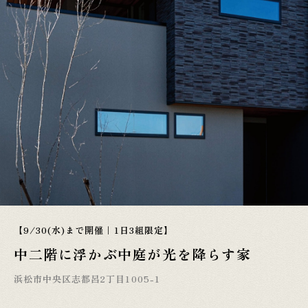
【9/30(水)まで開催｜1日3組限定】
中二階に浮かぶ中庭が光を降らす家
浜松市中央区志都呂2丁目1005-1