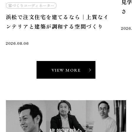
見
家づくりコーディネーター
さ
浜松で注文住宅を建てるなら｜上質なイ
ンテリアと建築が調和する空間づくり
2026
2026.08.06
VIEW MORE
建築家紹介