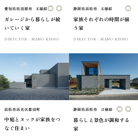
愛知県県田原市 K様邸
静岡県浜松市 K様邸
ガレージから暮らしが続
家族それぞれの時間が揃
いていく家
う家
DIRECTOR :
MANO KISHO
DIRECTOR :
MANO KISHO
浜松市浜名区都田町
静岡県浜松市 N様邸
中庭とヌックが家族をつ
暮らしと景色が調和する
なぐ住まい
家