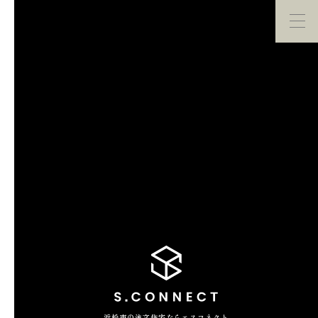
イベント・
見学会
モデルハウス
紹介
家づくり勉強会
カタログ請求
HOME
ホーム
CONCEPT
エスコネについて
CASE
浜松市の注文住宅ならエスコネクト