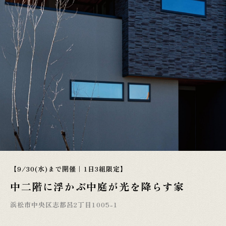
【9/30(水)まで開催｜1日3組限定】
中二階に浮かぶ中庭が光を降らす家
浜松市中央区志都呂2丁目1005-1