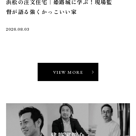
家づくりレポート
家づ
浜松で建てる注文住宅｜木漏れ日と風を
浜
感じる庭と建物の間取り計画
ン
2026.08.08
2026
VIEW MORE
建築家紹介