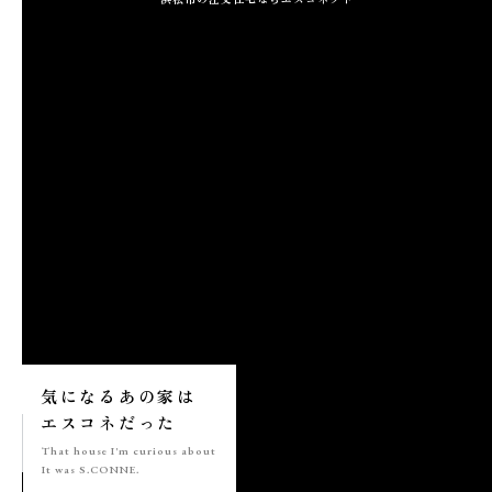
施工実績
GALLERY
施工ギャラリー
STAFF BLOG
スタッフブログ
COMPANY
会社情報
ACCESS MAP
気になる
あの家は
アクセスマップ
エスコネ
だった
That house
I'm curious about
It was S.CONNE.
プライバシーポリシー