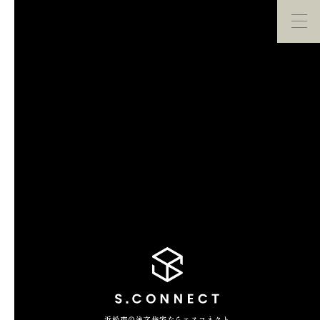
イベント・
見学会
モデルハウス
紹介
家づくり勉強会
カタログ請求
HOME
ホーム
CONCEPT
エスコネについて
CASE
浜松市の注文住宅ならエスコネクト