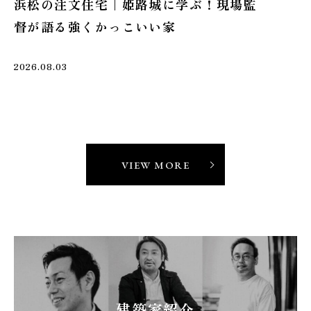
家づくりレポート
家づ
浜松で建てる注文住宅｜木漏れ日と風を
浜
感じる庭と建物の間取り計画
ン
2026.08.08
2026
VIEW MORE
建築家紹介