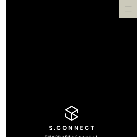
イベント・
見学会
モデルハウス
紹介
家づくり勉強会
カタログ請求
HOME
ホーム
CONCEPT
エスコネについて
CASE
浜松市の注文住宅ならエスコネクト