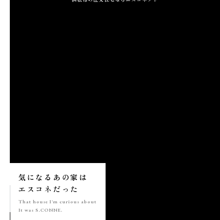
施工実績
GALLERY
施工ギャラリー
STAFF BLOG
スタッフブログ
COMPANY
会社情報
ACCESS MAP
気になる
あの家は
アクセスマップ
エスコネ
だった
That house
I'm curious about
It was S.CONNE.
プライバシーポリシー