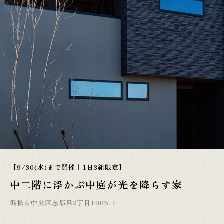
【9/30(水)まで開催｜1日3組限定】
中二階に浮かぶ中庭が光を降らす家
浜松市中央区志都呂2丁目1005-1