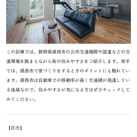
施工実績
GALLERY
施工ギャラリー
この記事では、静岡県湖西市の公共交通機関や国道などの交
STAFF BLOG
通環境を踏まえながら街の住みやすさをご紹介します。後半
スタッフブログ
では、湖西市で家づくりをするときのポイントにも触れてい
COMPANY
ます。湖西市は自動車での移動率が高く交通網が発達してい
会社情報
る地域なので、住みやすさが気になる方はぜひチェックして
みてください。
ACCESS MAP
アクセスマップ
【目次】
プライバシーポリシー