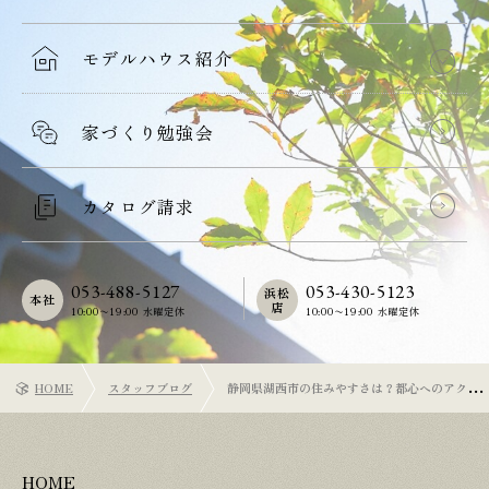
モデルハウス紹介
家づくり勉強会
カタログ請求
053-488-5127
053-430-5123
浜松
本社
店
10:00〜19:00 水曜定休
10:00〜19:00 水曜定休
HOME
スタッフブログ
静岡県湖西市の住みやすさは？都心へのアクセ
スや注文住宅を建てるときのポイント
HOME