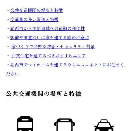
・
公共交通機関の場所と特徴
・
交通量の多い国道と特徴
・
湖西市から主要地域への通勤の利便性
本社
浜松店
・
駅前や国道沿いに家を建てる際の注意点
053-488-5127
053-430-5123
・
家づくりで必要な防音・セキュリティ対策
10:00〜19:00 水曜定休
10:00〜19:00 水曜定休
・
注文住宅を建てるべきおすすめエリア
・
湖西市でマイホームを建てるならエスコネクトにお任せく
ださい
公共交通機関の場所と特徴