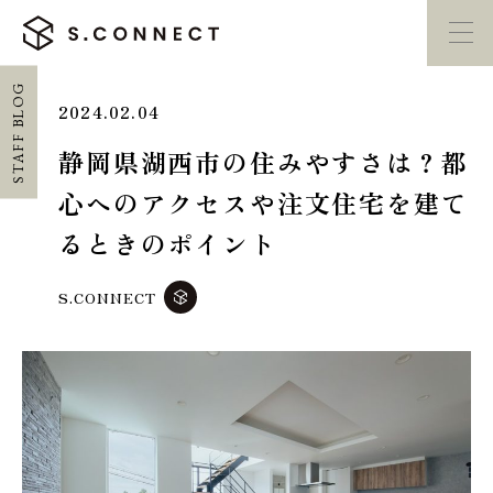
STAFF BLOG
2024.02.04
イベント・
見学会
モデルハウス
紹介
静岡県湖西市の住みやすさは？都
心へのアクセスや注文住宅を建て
家づくり勉強会
カタログ請求
るときのポイント
HOME
S.CONNECT
ホーム
CONCEPT
エスコネについて
CASE