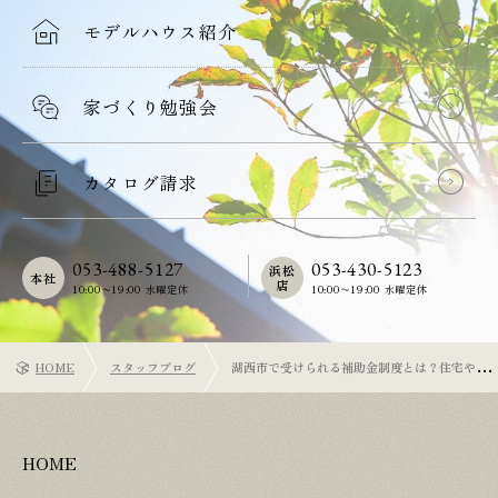
モデルハウス紹介
家づくり勉強会
カタログ請求
053-488-5127
053-430-5123
浜松
本社
店
10:00〜19:00 水曜定休
10:00〜19:00 水曜定休
HOME
スタッフブログ
湖西市で受けられる補助金制度とは？住宅や医
療費に関するサポートを紹介
HOME