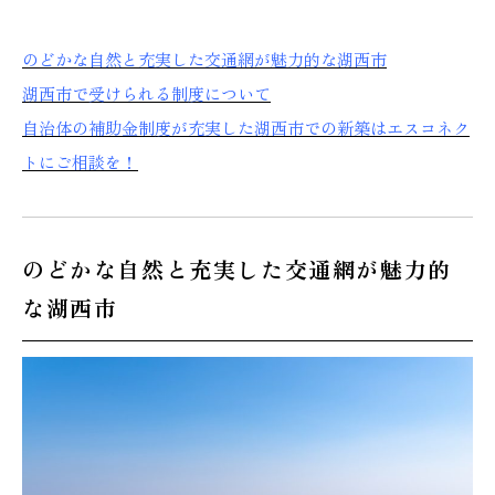
のどかな自然と充実した交通網が魅力的な湖西市
湖西市で受けられる制度について
本社
浜松店
自治体の補助金制度が充実した湖西市での新築はエスコネク
053-488-5127
053-430-5123
トにご相談を！
10:00〜19:00 水曜定休
10:00〜19:00 水曜定休
のどかな自然と充実した交通網が魅力的
な湖西市