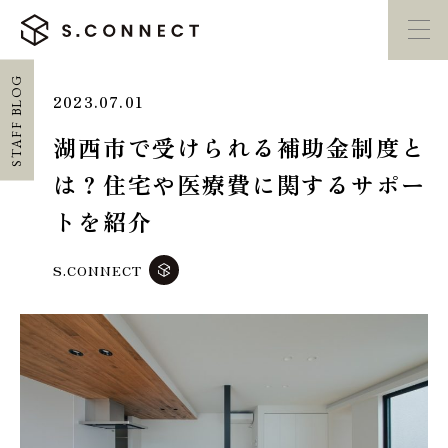
STAFF BLOG
2023.07.01
イベント・
見学会
モデルハウス
紹介
湖西市で受けられる補助金制度と
は？住宅や医療費に関するサポー
家づくり勉強会
カタログ請求
トを紹介
HOME
S.CONNECT
ホーム
CONCEPT
エスコネについて
CASE