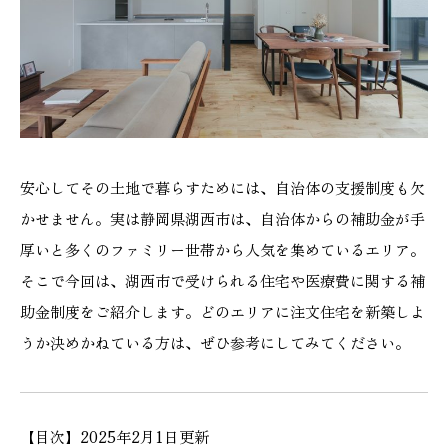
施工実績
GALLERY
施工ギャラリー
STAFF BLOG
安心してその土地で暮らすためには、自治体の支援制度も欠
スタッフブログ
かせません。実は静岡県湖西市は、自治体からの補助金が手
厚いと多くのファミリー世帯から人気を集めているエリア。
COMPANY
そこで今回は、湖西市で受けられる住宅や医療費に関する補
会社情報
助金制度をご紹介します。どのエリアに注文住宅を新築しよ
うか決めかねている方は、ぜひ参考にしてみてください。
ACCESS MAP
アクセスマップ
【目次】2025年2月1日更新
プライバシーポリシー