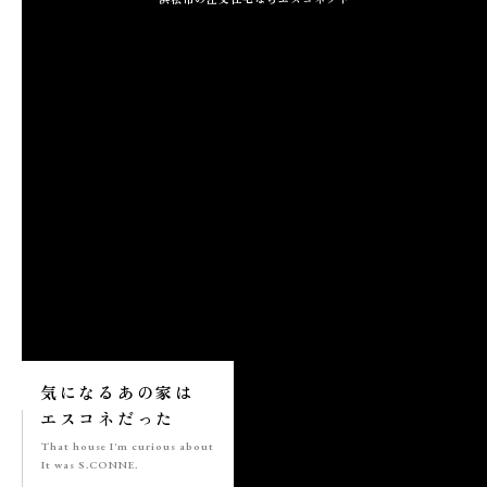
施工実績
GALLERY
施工ギャラリー
STAFF BLOG
スタッフブログ
COMPANY
会社情報
ACCESS MAP
気になる
あの家は
アクセスマップ
エスコネ
だった
That house
I'm curious about
It was S.CONNE.
プライバシーポリシー