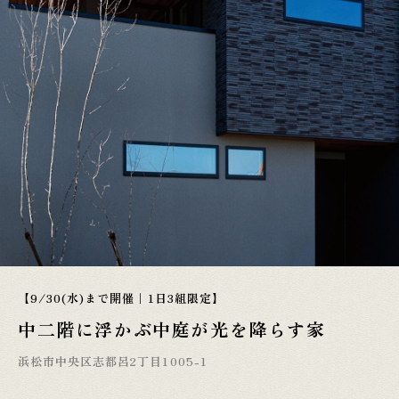
【9/30(水)まで開催｜1日3組限定】
中二階に浮かぶ中庭が光を降らす家
浜松市中央区志都呂2丁目1005-1