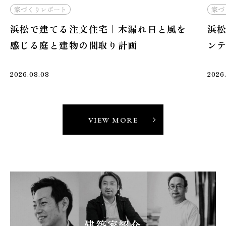
見
家づくりコーディネーター
さ
浜松で注文住宅を建てるなら｜上質なイ
ンテリアと建築が調和する空間づくり
2026
2026.08.06
VIEW MORE
建築家紹介