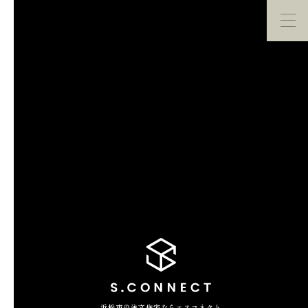
イベント・
見学会
モデルハウス
紹介
家づくり勉強会
カタログ請求
HOME
ホーム
CONCEPT
エスコネについて
CASE
浜松市の注文住宅ならエスコネクト