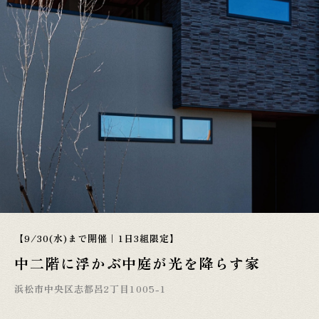
【9/30(水)まで開催｜1日3組限定】
中二階に浮かぶ中庭が光を降らす家
浜松市中央区志都呂2丁目1005-1