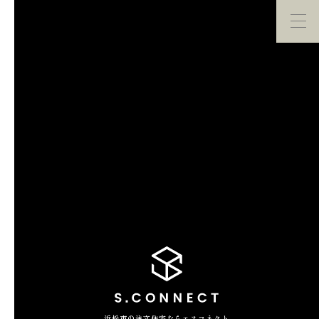
イベント・
見学会
モデルハウス
紹介
家づくり勉強会
カタログ請求
HOME
ホーム
CONCEPT
エスコネについて
CASE
浜松市の注文住宅ならエスコネクト