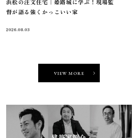
家づくりレポート
家づ
浜松で建てる注文住宅｜木漏れ日と風を
浜
感じる庭と建物の間取り計画
ン
2026.08.08
2026
VIEW MORE
建築家紹介