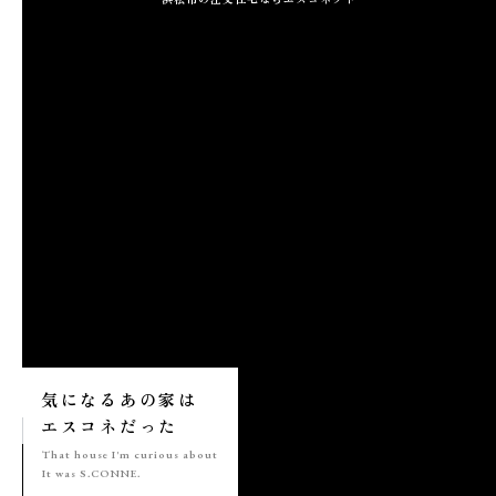
施工実績
GALLERY
施工ギャラリー
STAFF BLOG
スタッフブログ
COMPANY
会社情報
ACCESS MAP
気になる
あの家は
アクセスマップ
エスコネ
だった
That house
I'm curious about
It was S.CONNE.
プライバシーポリシー