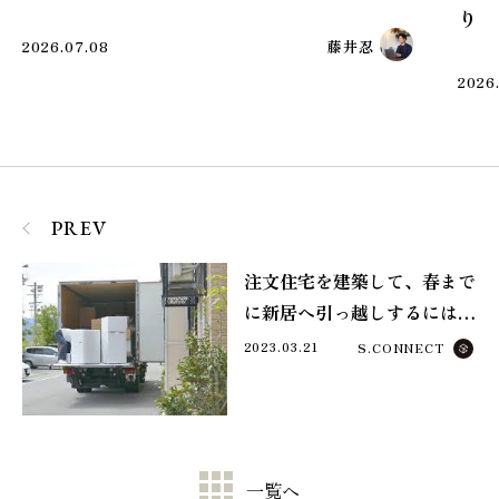
り
2026.07.08
藤井忍
2026
PREV
注文住宅を建築して、春まで
に新居へ引っ越しするには…
2023.03.21
S.CONNECT
一覧へ