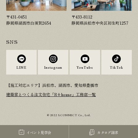
〒431-0451
〒433-8112
静岡県湖西市白須賀2654
静岡県浜松市中央区初生町1257
SNS
LINE
Instagram
YouTube
TikTok
【施工対応エリア】浜松市、湖西市、愛知県豊橋市
建築家とつくる注文住宅「R+house」工務店一覧
© 2022 S.CONNECT Co., Ltd.
イベント見学会
カタログ請求