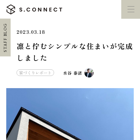
STAFF BLOG
2023.03.18
イベント・
見学会
モデルハウス
紹介
凛と佇むシンプルな住まいが完成
しました
家づくり勉強会
カタログ請求
家づくりレポート
水谷 泰渚
HOME
ホーム
CONCEPT
エスコネについて
CASE