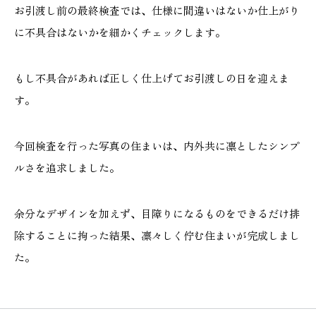
お引渡し前の最終検査では、仕様に間違いはないか仕上がり
に不具合はないかを細かくチェックします。
本社
浜松店
もし不具合があれば正しく仕上げてお引渡しの日を迎えま
す。
053-488-5127
053-430-5123
10:00〜19:00 水曜定休
10:00〜19:00 水曜定休
今回検査を行った写真の住まいは、内外共に凛としたシンプ
ルさを追求しました。
余分なデザインを加えず、目障りになるものをできるだけ排
除することに拘った結果、凛々しく佇む住まいが完成しまし
た。