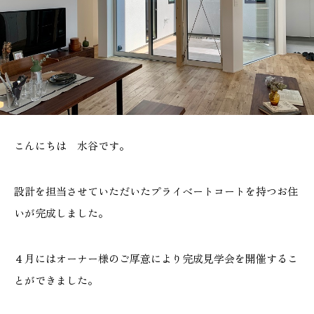
施工実績
GALLERY
施工ギャラリー
STAFF BLOG
スタッフブログ
こんにちは 水谷です。
COMPANY
設計を担当させていただいたプライベートコートを持つお住
会社情報
いが完成しました。
ACCESS MAP
４月にはオーナー様のご厚意により完成見学会を開催するこ
アクセスマップ
とができました。
プライバシーポリシー