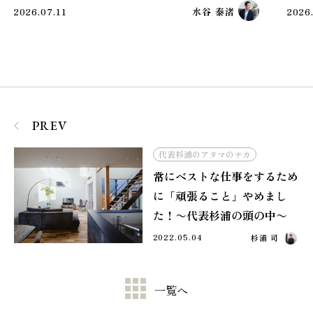
2026.07.11
水谷 泰渚
2026
PREV
代表杉浦のアタマのナカ
常にベストな仕事をするため
に「頑張ること」やめまし
た！〜代表杉浦の頭の中〜
2022.05.04
杉浦 司
一覧へ