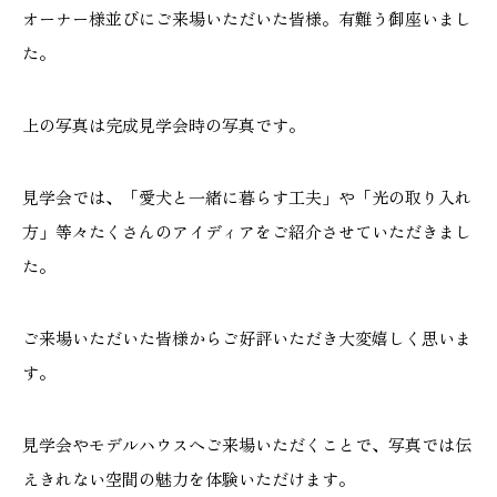
オーナー様並びにご来場いただいた皆様。有難う御座いまし
た。
本社
浜松店
上の写真は完成見学会時の写真です。
053-488-5127
053-430-5123
10:00〜19:00 水曜定休
10:00〜19:00 水曜定休
見学会では、「愛犬と一緒に暮らす工夫」や「光の取り入れ
方」等々たくさんのアイディアをご紹介させていただきまし
た。
ご来場いただいた皆様からご好評いただき大変嬉しく思いま
す。
見学会やモデルハウスへご来場いただくことで、写真では伝
えきれない空間の魅力を体験いただけます。