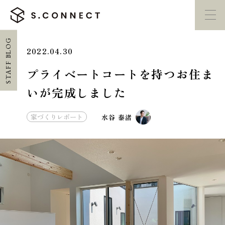
STAFF BLOG
2022.04.30
イベント・
見学会
モデルハウス
紹介
プライベートコートを持つお住ま
いが完成しました
家づくり勉強会
カタログ請求
家づくりレポート
水谷 泰渚
HOME
ホーム
CONCEPT
エスコネについて
CASE