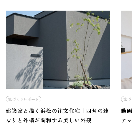
家づくりレポート
家づ
建築家と描く浜松の注文住宅｜四角の連
動
なりと外構が調和する美しい外観
ア