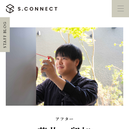
BLOG
イベント・
見学会
モデルハウス
紹介
STAFF
家づくり勉強会
カタログ請求
HOME
ホーム
CONCEPT
エスコネについて
アフター
CASE