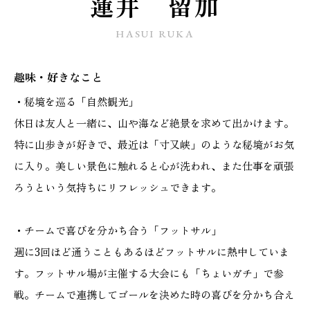
蓮井 留加
施工実績
HASUI RUKA
GALLERY
趣味・好きなこと
施工ギャラリー
・秘境を巡る「自然観光」
STAFF BLOG
休日は友人と一緒に、山や海など絶景を求めて出かけます。
スタッフブログ
特に山歩きが好きで、最近は「寸又峡」のような秘境がお気
に入り。美しい景色に触れると心が洗われ、また仕事を頑張
COMPANY
ろうという気持ちにリフレッシュできます。
会社情報
・チームで喜びを分かち合う「フットサル」
ACCESS MAP
週に3回ほど通うこともあるほどフットサルに熱中していま
アクセスマップ
す。フットサル場が主催する大会にも「ちょいガチ」で参
戦。チームで連携してゴールを決めた時の喜びを分かち合え
プライバシーポリシー