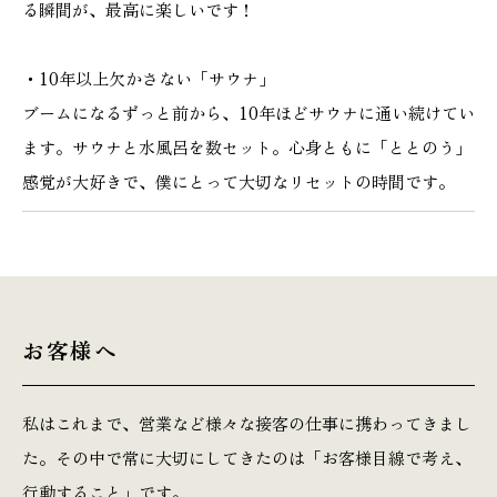
る瞬間が、最高に楽しいです！
・10年以上欠かさない「サウナ」
ブームになるずっと前から、10年ほどサウナに通い続けてい
本社
浜松店
ます。サウナと水風呂を数セット。心身ともに「ととのう」
053-488-5127
053-430-5123
感覚が大好きで、僕にとって大切なリセットの時間です。
10:00〜19:00 水曜定休
10:00〜19:00 水曜定休
お客様へ
私はこれまで、営業など様々な接客の仕事に携わってきまし
た。その中で常に大切にしてきたのは「お客様目線で考え、
行動すること」です。