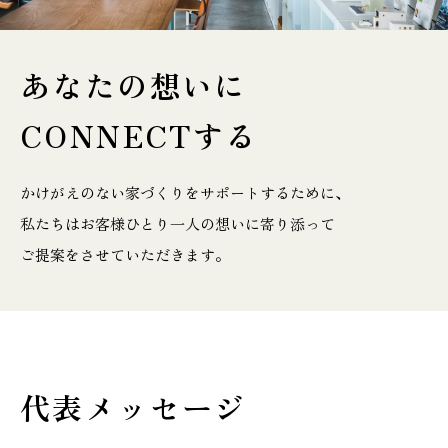
施工実績
あなたの想いに
GALLERY
施工ギャラリー
CONNECTする
STAFF BLOG
かけがえのない家づくりをサポートするために、
スタッフブログ
私たちはお客様ひとり一人の想いに寄り添って
ご提案をさせていただきます。
COMPANY
会社情報
ACCESS MAP
アクセスマップ
代表メッセージ
プライバシーポリシー