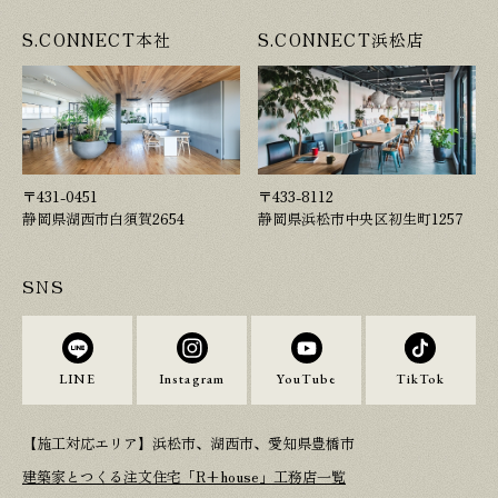
S.CONNECT本社
S.CONNECT浜松店
〒431-0451
〒433-8112
静岡県湖西市白須賀2654
静岡県浜松市中央区初生町1257
SNS
LINE
Instagram
YouTube
TikTok
【施工対応エリア】浜松市、湖西市、愛知県豊橋市
建築家とつくる注文住宅「R+house」工務店一覧