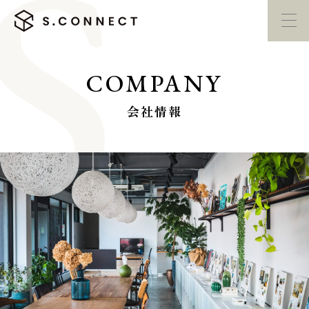
COMPANY
イベント・
見学会
モデルハウス
紹介
会社情報
家づくり勉強会
カタログ請求
HOME
ホーム
CONCEPT
エスコネについて
CASE