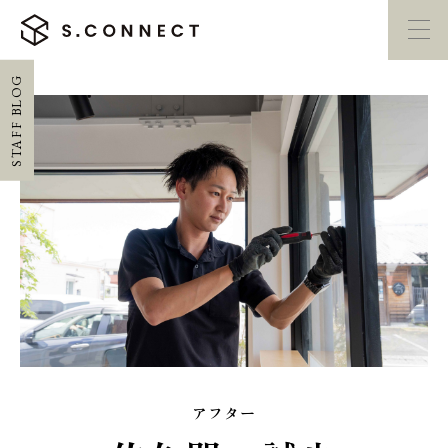
BLOG
イベント・
見学会
モデルハウス
紹介
STAFF
家づくり勉強会
カタログ請求
HOME
ホーム
CONCEPT
エスコネについて
アフター
CASE