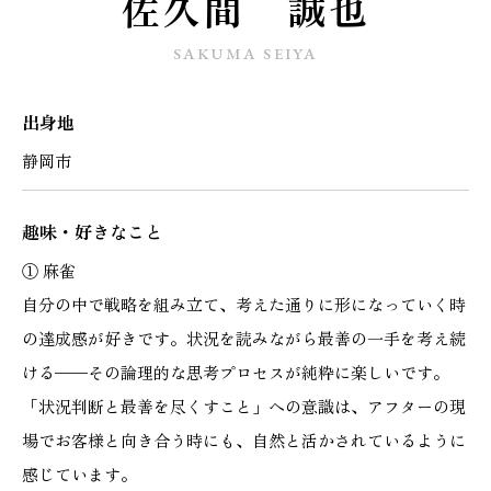
佐久間 誠也
施工実績
SAKUMA SEIYA
GALLERY
出身地
施工ギャラリー
静岡市
STAFF BLOG
スタッフブログ
趣味・好きなこと
① 麻雀
COMPANY
自分の中で戦略を組み立て、考えた通りに形になっていく時
会社情報
の達成感が好きです。状況を読みながら最善の一手を考え続
ける——その論理的な思考プロセスが純粋に楽しいです。
ACCESS MAP
「状況判断と最善を尽くすこと」への意識は、アフターの現
アクセスマップ
場でお客様と向き合う時にも、自然と活かされているように
感じています。
プライバシーポリシー