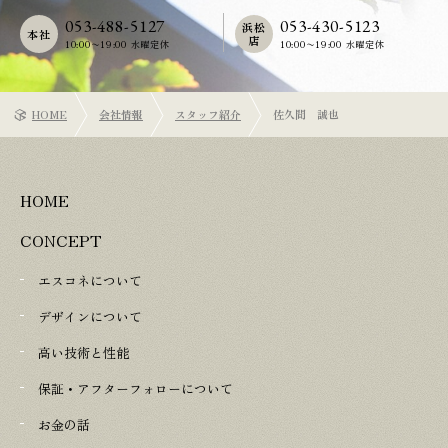
053-488-5127
053-430-5123
浜松
本社
店
10:00〜19:00 水曜定休
10:00〜19:00 水曜定休
HOME
会社情報
スタッフ紹介
佐久間 誠也
HOME
CONCEPT
エスコネについて
デザインについて
高い技術と性能
保証・アフターフォローについて
お金の話