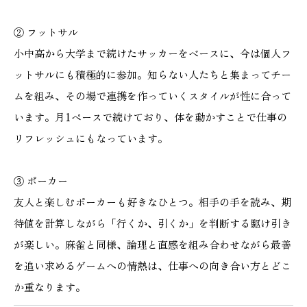
② フットサル
小中高から大学まで続けたサッカーをベースに、今は個人フ
本社
浜松店
ットサルにも積極的に参加。知らない人たちと集まってチー
ムを組み、その場で連携を作っていくスタイルが性に合って
053-488-5127
053-430-5123
います。月1ペースで続けており、体を動かすことで仕事の
10:00〜19:00 水曜定休
10:00〜19:00 水曜定休
リフレッシュにもなっています。
③ ポーカー
友人と楽しむポーカーも好きなひとつ。相手の手を読み、期
待値を計算しながら「行くか、引くか」を判断する駆け引き
が楽しい。麻雀と同様、論理と直感を組み合わせながら最善
を追い求めるゲームへの情熱は、仕事への向き合い方とどこ
か重なります。