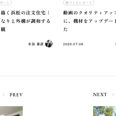
ポート
家づくりレポート
と描く浜松の注文住宅｜
動画のクオリティアッ
連なりと外構が調和する
に、機材をアップデー
外観
た
1
水谷 泰渚
2026.07.08
NEXT
PREV