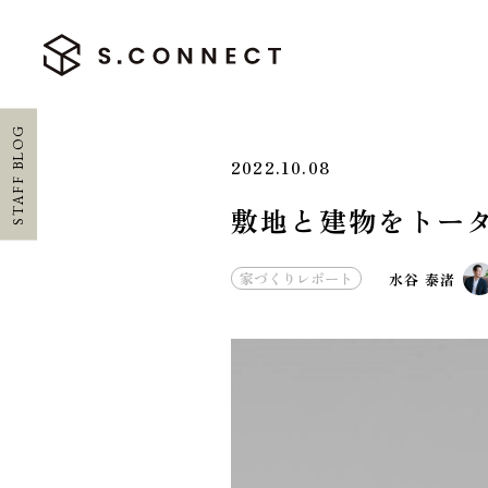
STAFF BLOG
2022.10.08
敷地と建物をトー
HOME
家づくりレポート
水谷 泰渚
ホーム
CONCEPT
エスコネについて
CASE
施工実績