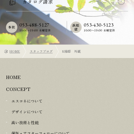
カタログ請求
053-488-5127
053-430-5123
浜松
本社
店
10:00〜19:00 水曜定休
10:00〜19:00 水曜定休
HOME
スタッフブログ
K様邸 外観
HOME
CONCEPT
エスコネについて
デザインについて
高い技術と性能
保証・アフターフォローについて