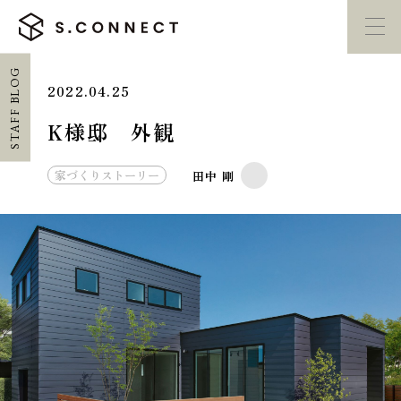
STAFF BLOG
2022.04.25
イベント・
見学会
モデルハウス
紹介
K様邸 外観
家づくり勉強会
カタログ請求
家づくりストーリー
田中 剛
HOME
ホーム
CONCEPT
エスコネについて
CASE