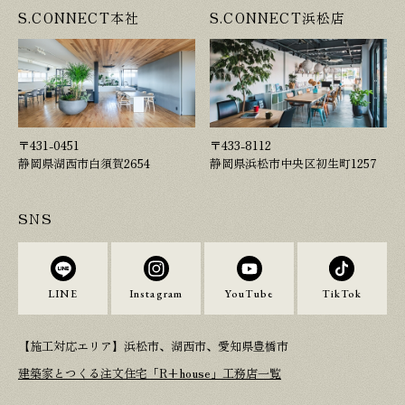
S.CONNECT本社
S.CONNECT浜松店
〒431-0451
〒433-8112
静岡県湖西市白須賀2654
静岡県浜松市中央区初生町1257
SNS
LINE
Instagram
YouTube
TikTok
【施工対応エリア】浜松市、湖西市、愛知県豊橋市
建築家とつくる注文住宅「R+house」工務店一覧