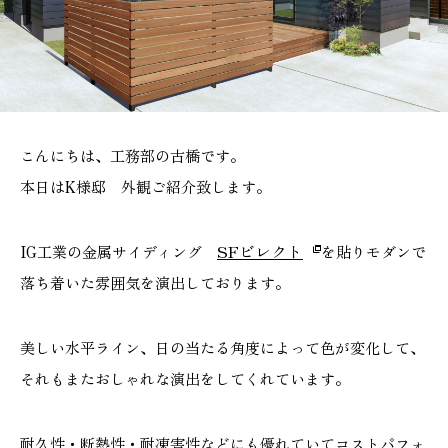
施工実績
GALLERY
施工ギャラリー
こんにちは、工務部の古橋です。
STAFF BLOG
本日はK様邸 外観ご紹介致します。
スタッフブログ
SFビレクト
IG工業の金属サイディング
を貼りモダンで
COMPANY
落ち着いた雰囲気を演出しております。
会社情報
ACCESS MAP
美しい水平ライン、日の当たる角度によって色が変化して、
アクセスマップ
それもまたおしゃれな演出をしてくれています。
耐久性・断熱性・耐凍害性などにも優れていてコストパフォ
プライバシーポリシー