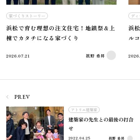
ディティール
家づくりストーリー
家
浜松で注文住宅を建てるなら！中庭とバ
浜
ルコニーを活かす間取りの工夫
S
2026.06.21
野原詩音
202
PREV
アトリエ建築家
建築家の先生との最後の打合
せ
2022.04.25
眞野 希昇