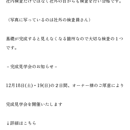
社内検査だけではなく社外の目からも検査を行い合格です。
施工実績
（写真に写っているのは社外の検査員さん）
GALLERY
施工ギャラリー
基礎が完成すると見えなくなる箇所なので大切な検査の１つ
です。
STAFF BLOG
スタッフブログ
－完成見学会のお知らせ－
COMPANY
会社情報
12月18日(土)・19(日)の２日間、オーナー様のご厚意により
ACCESS MAP
完成見学会を開催いたします
アクセスマップ
↓詳細はこちら
プライバシーポリシー