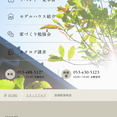
モデルハウス紹介
家づくり勉強会
カタログ請求
053-488-5127
053-430-5123
浜松
本社
店
10:00〜19:00 水曜定休
10:00〜19:00 水曜定休
HOME
スタッフブログ
基礎配筋検査