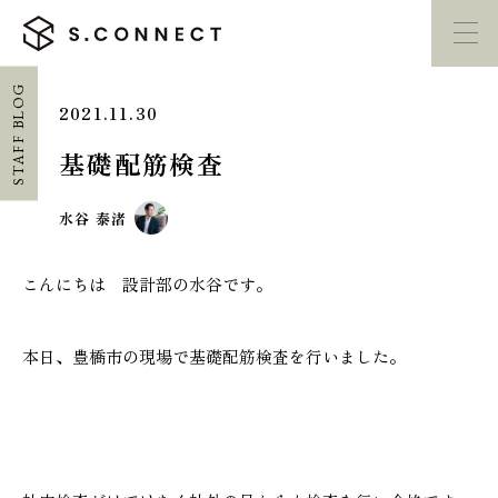
STAFF BLOG
2021.11.30
イベント・
見学会
モデルハウス
紹介
基礎配筋検査
家づくり勉強会
カタログ請求
水谷 泰渚
こんにちは 設計部の水谷です。
HOME
ホーム
本日、豊橋市の現場で基礎配筋検査を行いました。
CONCEPT
エスコネについて
CASE