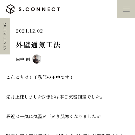
STAFF BLOG
2021.12.02
イベント・
見学会
モデルハウス
紹介
外壁通気工法
家づくり勉強会
カタログ請求
田中 剛
こんにちは！工務部の田中です！
HOME
ホーム
先月上棟しましたN様邸は本日気密測定でした。
CONCEPT
エスコネについて
最近は一気に気温が下がり肌寒くなりましたが
CASE