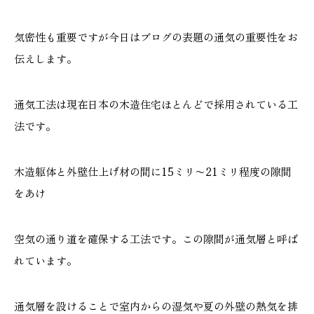
気密性も重要ですが今日はブログの表題の通気の重要性をお
伝えします。
本社
浜松店
053-488-5127
053-430-5123
通気工法は現在日本の木造住宅ほとんどで採用されている工
10:00〜19:00 水曜定休
10:00〜19:00 水曜定休
法です。
木造躯体と外壁仕上げ材の間に15ミリ〜21ミリ程度の隙間
をあけ
空気の通り道を確保する工法です。この隙間が通気層と呼ば
れています。
通気層を設けることで室内からの湿気や夏の外壁の熱気を排