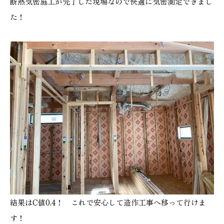
断熱気密施工が完了した現場なので快適に気密測定できまし
施工実績
た！
GALLERY
施工ギャラリー
STAFF BLOG
スタッフブログ
COMPANY
会社情報
ACCESS MAP
アクセスマップ
結果はC値0.4！ これで安心して造作工事へ移って行けま
す！
プライバシーポリシー