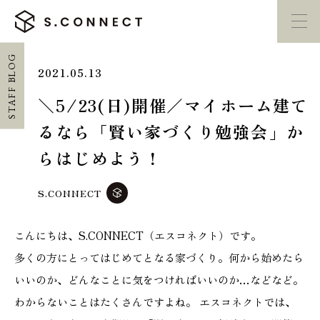
STAFF BLOG
2021.05.13
イベント・
見学会
モデルハウス
紹介
＼5/23(日)開催／マイホーム建て
るなら「賢い家づくり勉強会」か
家づくり勉強会
カタログ請求
らはじめよう！
HOME
S.CONNECT
ホーム
こんにちは、S.CONNECT（エスコネクト）です。
CONCEPT
多くの方にとってはじめてとなる家づくり。何から始めたら
エスコネについて
いいのか、どんなことに気をつければいいのか…などなど。
わからないことはたくさんですよね。 エスコネクトでは、
CASE