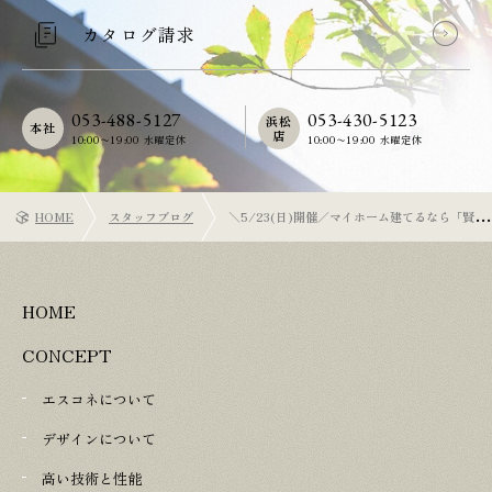
カタログ請求
053-488-5127
053-430-5123
浜松
本社
店
10:00〜19:00 水曜定休
10:00〜19:00 水曜定休
HOME
スタッフブログ
＼5/23(日)開催／マイホーム建てるなら「賢い
家づくり勉強会」からはじめよう！
HOME
CONCEPT
エスコネについて
デザインについて
高い技術と性能