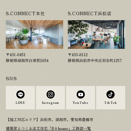
S.CONNECT本社
S.CONNECT浜松店
〒431-0451
〒433-8112
静岡県湖西市白須賀2654
静岡県浜松市中央区初生町1257
SNS
LINE
Instagram
YouTube
TikTok
【施工対応エリア】浜松市、湖西市、愛知県豊橋市
建築家とつくる注文住宅「R+house」工務店一覧