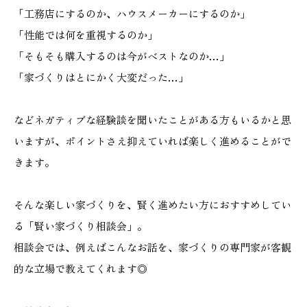
「工務店にするのか、ハウスメーカーにするのか」
「性能では何を重視するのか」
「そもそも購入するのは今がベストなのか…」
本社
浜松店
「家づくりはとにかく大変だった…」
053-488-5127
053-430-5123
10:00〜19:00 水曜定休
10:00〜19:00 水曜定休
などネガティブな経験談を聞いたことがある方もいるかと思
いますが、ポイントさえ抑えていれば楽しく進めることがで
きます。
そんな楽しい家づくりを、賢く進めたい方におすすめしてい
る「賢い家づくり相談会」。
相談会では、例えばこんなお話を、家づくりの専門家が客観
的な立場で教えてくれます◎