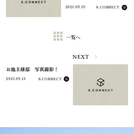
た！
2021.05.15
S.CONNECT
一覧へ
NEXT
お施主様邸 写真撮影！
2021.05.13
S.CONNECT