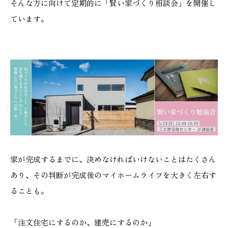
そんな方に向けて定期的に「賢い家づくり相談会」を開催し
施工実績
ています。
GALLERY
施工ギャラリー
STAFF BLOG
スタッフブログ
COMPANY
会社情報
家が完成するまでに、決めなければいけないことはたくさん
あり、その判断が完成後のマイホームライフを大きく左右す
ACCESS MAP
ることも。
アクセスマップ
「注文住宅にするのか、建売にするのか」
プライバシーポリシー