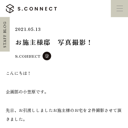
STAFF BLOG
2021.05.13
イベント・
見学会
モデルハウス
紹介
お施主様邸 写真撮影！
家づくり勉強会
カタログ請求
S.CONNECT
こんにちは！
HOME
ホーム
企画部の小笠原です。
CONCEPT
エスコネについて
先日、お引渡ししましたお施主様のお宅を２件撮影させて頂
きました。
CASE