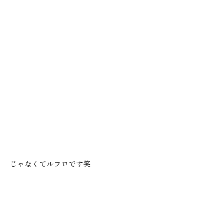
本社
浜松店
053-488-5127
053-430-5123
10:00〜19:00 水曜定休
10:00〜19:00 水曜定休
じゃなくてルフロです笑