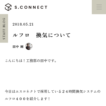
STAFF BLOG
2018.05.21
イベント・
見学会
モデルハウス
紹介
ルフロ 換気について
家づくり勉強会
カタログ請求
田中 剛
こんにちは！工務部の田中です。
HOME
ホーム
CONCEPT
エスコネについて
今日はエスコネクトで採用している２４時間換気システムの
ルフロ４００を紹介します！
CASE