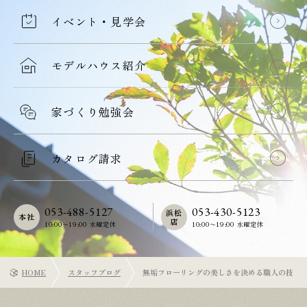
イベント・見学会
モデルハウス紹介
家づくり勉強会
カタログ請求
053-488-5127
053-430-5123
浜松
本社
店
10:00〜19:00 水曜定休
10:00〜19:00 水曜定休
HOME
スタッフブログ
無垢フローリングの美しさを決める職人の技