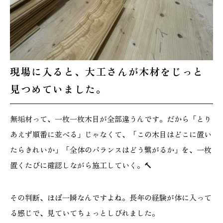
本社
浜松店
現場に入ると、大工さんが木材をじっと
053-488-5127
053-430-5123
10:00〜19:00 水曜定休
10:00〜19:00 水曜定休
見つめていました。
無垢材って、一枚一枚木目が全部違うんです。だから「とり
あえず順番に並べる」じゃなくて、「この木目はどこに置い
たらきれいか」「全体のバランスはどう繋がるか」を、一枚
置くたびに確認しながら施工していく。🔨
その判断、ほぼ一瞬なんですよね。長年の経験が体に入って
る感じで、見ていてちょっとしびれました。