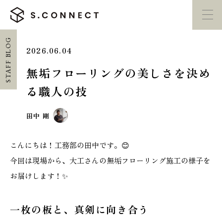
STAFF BLOG
2026.06.04
イベント・
見学会
モデルハウス
紹介
無垢フローリングの美しさを決め
る職人の技
家づくり勉強会
カタログ請求
田中 剛
HOME
こんにちは！工務部の田中です。😊
ホーム
今回は現場から、大工さんの無垢フローリング施工の様子を
お届けします！✨
CONCEPT
エスコネについて
一枚の板と、真剣に向き合う
CASE