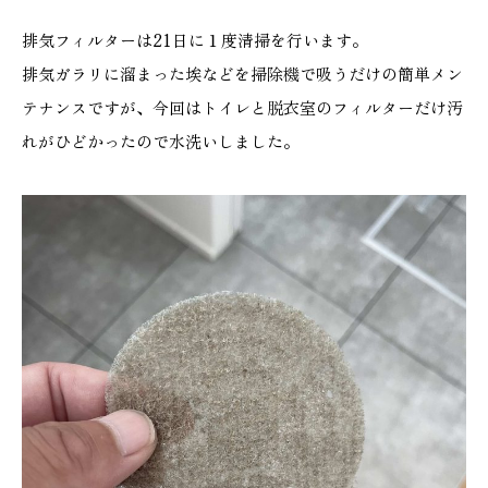
施工実績
排気フィルターは21日に１度清掃を行います。
排気ガラリに溜まった埃などを掃除機で吸うだけの簡単メン
GALLERY
テナンスですが、今回はトイレと脱衣室のフィルターだけ汚
施工ギャラリー
れがひどかったので水洗いしました。
STAFF BLOG
スタッフブログ
COMPANY
会社情報
ACCESS MAP
アクセスマップ
プライバシーポリシー