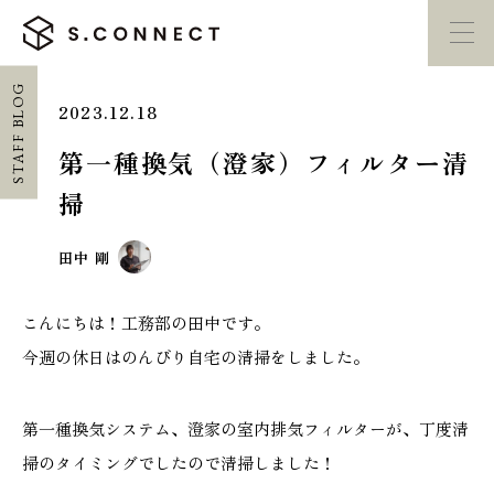
STAFF BLOG
2023.12.18
イベント・
見学会
モデルハウス
紹介
第一種換気（澄家）フィルター清
掃
家づくり勉強会
カタログ請求
田中 剛
HOME
こんにちは！工務部の田中です。
ホーム
今週の休日はのんびり自宅の清掃をしました。
CONCEPT
エスコネについて
第一種換気システム、澄家の室内排気フィルターが、丁度清
掃のタイミングでしたので清掃しました！
CASE