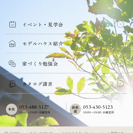
イベント・見学会
モデルハウス紹介
家づくり勉強会
カタログ請求
053-488-5127
053-430-5123
浜松
本社
店
10:00〜19:00 水曜定休
10:00〜19:00 水曜定休
HOME
スタッフブログ
エスコネスタッフ ショールーム見学ツアーで