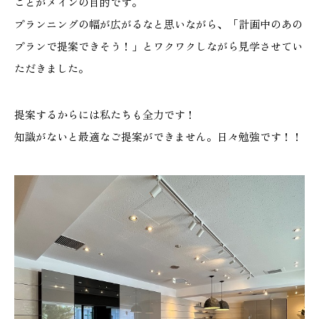
ことがメインの目的です。
施工実績
プランニングの幅が広がるなと思いながら、「計画中のあの
プランで提案できそう！」とワクワクしながら見学させてい
GALLERY
ただきました。
施工ギャラリー
提案するからには私たちも全力です！
STAFF BLOG
知識がないと最適なご提案ができません。日々勉強です！！
スタッフブログ
COMPANY
会社情報
ACCESS MAP
アクセスマップ
プライバシーポリシー