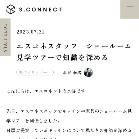
STAFF BLOG
2023.07.31
イベント・
見学会
モデルハウス
紹介
エスコネスタッフ ショールーム
見学ツアーで知識を深める
家づくり勉強会
カタログ請求
家づくりレポート
水谷 泰渚
HOME
こんにちは、エスコネクトの水谷です
ホーム
CONCEPT
先日、エスコネスタッフでキッチンや家具のショールーム見
エスコネについて
学ツアーを開催しました。
日頃ご提案しているキッチンについて私たちの知識を深める
CASE