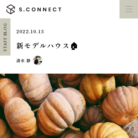
STAFF BLOG
2022.10.13
イベント・
見学会
モデルハウス
紹介
新モデルハウス🏠
家づくり勉強会
カタログ請求
清水 静
HOME
ホーム
CONCEPT
エスコネについて
CASE