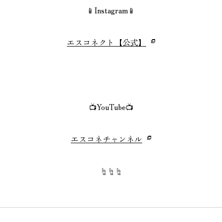
📱Instagram📱
エスコネクト【公式】
📺YouTube📺
エスコネチャンネル
☝☝☝