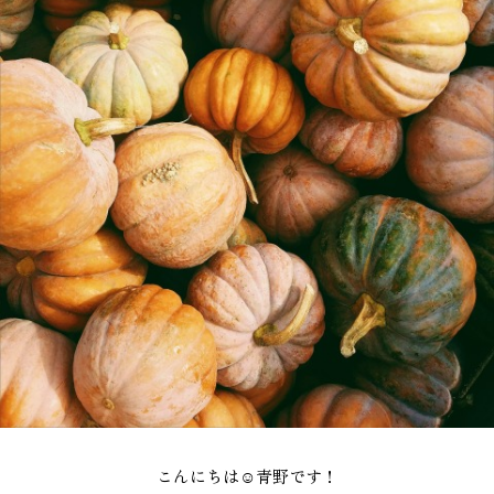
施工実績
GALLERY
施工ギャラリー
STAFF BLOG
スタッフブログ
COMPANY
会社情報
ACCESS MAP
アクセスマップ
こんにちは☺青野です！
プライバシーポリシー