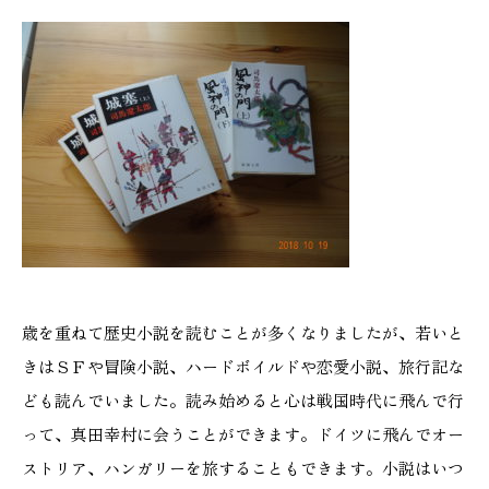
施工実績
GALLERY
施工ギャラリー
STAFF BLOG
スタッフブログ
COMPANY
会社情報
歳を重ねて歴史小説を読むことが多くなりましたが、若いと
きはＳＦや冒険小説、ハードボイルドや恋愛小説、旅行記な
ACCESS MAP
ども読んでいました。読み始めると心は戦国時代に飛んで行
アクセスマップ
って、真田幸村に会うことができます。ドイツに飛んでオー
ストリア、ハンガリーを旅することもできます。小説はいつ
プライバシーポリシー