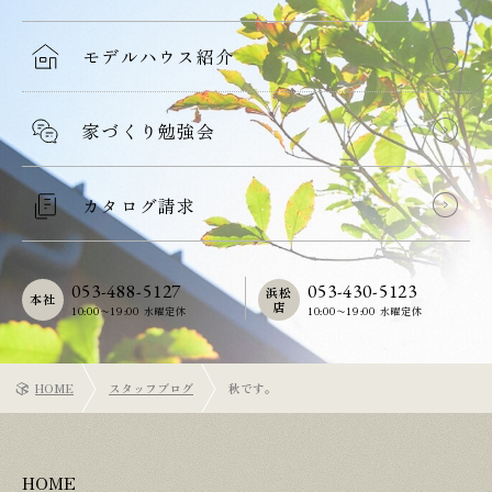
モデルハウス紹介
家づくり勉強会
カタログ請求
053-488-5127
053-430-5123
浜松
本社
店
10:00〜19:00 水曜定休
10:00〜19:00 水曜定休
HOME
スタッフブログ
秋です。
HOME