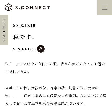
STAFF BLOG
2018.10.19
イベント・
見学会
モデルハウス
紹介
秋です。
家づくり勉強会
カタログ請求
S.CONNECT
秋 ” まっただ中の今日この頃、皆さんはどのようにお過ご
HOME
しでしょうか。
ホーム
スポーツの秋、食欲の秋、行楽の秋、読書の秋、芸術の
CONCEPT
秋．．． 何をするのにも最適なこの季節。以前まとめて購
エスコネについて
入しておいた文庫本を秋の夜長に読んでいます。
CASE