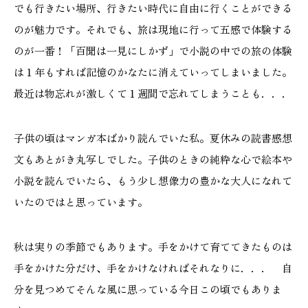
でも行きたい場所、行きたい時代に自由に行くことができる
のが魅力です。それでも、旅は現地に行って五感で体験する
のが一番！「百聞は一見にしかず」で小説の中での旅の体験
は１年もすれば記憶のかなたに消えていってしまいました。
本社
浜松店
最近は物忘れが激しくて１週間で忘れてしまうことも．．．
053-488-5127
053-430-5123
10:00〜19:00 水曜定休
10:00〜19:00 水曜定休
子供の頃はマンガ本ばかり読んでいた私。夏休みの読書感想
文もあとがき丸写しでした。子供のときの純粋な心で絵本や
小説を読んでいたら、もう少し想像力の豊かな大人になれて
いたのではと思っています。
秋は実りの季節でもあります。手をかけて育ててきたものは
手をかけた分だけ、手をかけなければそれなりに．．． 自
分を見つめてそんな風に思っている今日この頃でもありま