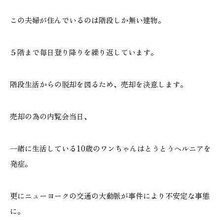
この夫婦が住んでいるのは階段しか無い建物。
本社
浜松店
５階まで毎日登り降りを繰り返しています。
053-488-5127
053-430-5123
階段生活からの脱却を図るため、売却を決意します。
10:00〜19:00 水曜定休
10:00〜19:00 水曜定休
売却の為の内覧会当日、
一緒に生活している10歳のワンちゃんはとうとうヘルニアを
発症。
更にニューヨークの交通の大動脈が事件により不安定な事態
に。