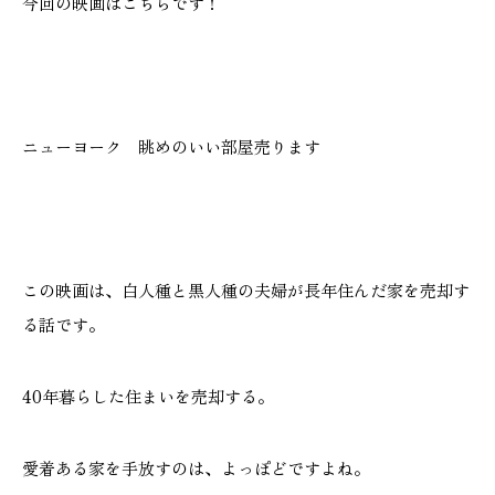
今回の映画はこちらです！
施工実績
GALLERY
施工ギャラリー
ニューヨーク 眺めのいい部屋売ります
STAFF BLOG
スタッフブログ
COMPANY
この映画は、白人種と黒人種の夫婦が長年住んだ家を売却す
会社情報
る話です。
ACCESS MAP
40年暮らした住まいを売却する。
アクセスマップ
愛着ある家を手放すのは、よっぽどですよね。
プライバシーポリシー