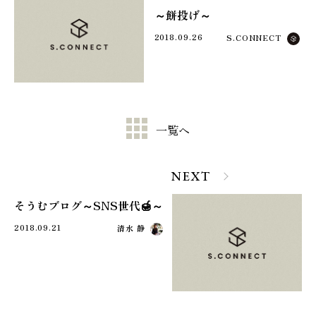
～餅投げ～
2018.09.26
S.CONNECT
一覧へ
NEXT
そうむブログ～SNS世代🍯～
2018.09.21
清水 静