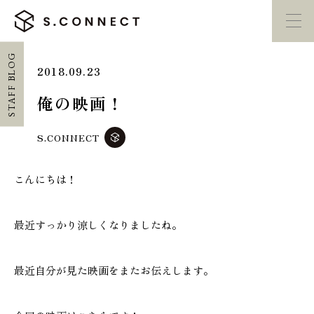
STAFF BLOG
2018.09.23
イベント・
見学会
モデルハウス
紹介
俺の映画！
家づくり勉強会
カタログ請求
S.CONNECT
こんにちは！
HOME
ホーム
最近すっかり涼しくなりましたね。
CONCEPT
エスコネについて
最近自分が見た映画をまたお伝えします。
CASE