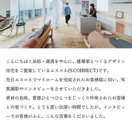
施工実績
GALLERY
施工ギャラリー
STAFF BLOG
スタッフブログ
こんにちは！浜松・湖西を中心に、建築家とつくるデザイン
住宅をご提案しているエスコネ(S.CONNECT)です。
COMPANY
先日エスコネでマイホームを完成されたお客様邸に伺い、写
会社情報
真撮影やインタビューをさせていただきました。
素材の色味、質感ひとつひとつをじっくり吟味されたお客様
ACCESS MAP
との家づくり。とても思い出深い時間でしたが、インタビュ
アクセスマップ
ーでお客様がふと、こんな言葉をくださいました。
プライバシーポリシー