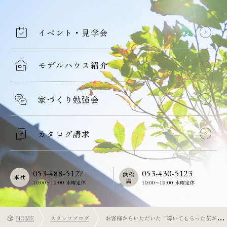
イベント・見学会
モデルハウス紹介
家づくり勉強会
カタログ請求
053-488-5127
053-430-5123
浜松
本社
店
10:00〜19:00 水曜定休
10:00〜19:00 水曜定休
HOME
スタッフブログ
お客様からいただいた「導いてもらった気がし