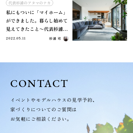
代表杉浦のアタマのナカ
私にもついに「マイホーム」
ができました。暮らし始めて
見えてきたこと〜代表杉浦の
頭の中〜
2022.05.11
杉浦 司
CONTACT
イベントやモデルハウスの見学予約、
家づくりについてのご質問は
お気軽にご相談ください。