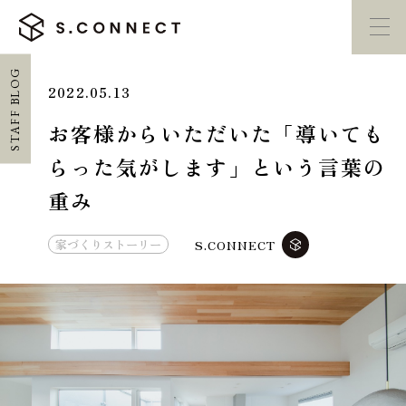
STAFF BLOG
2022.05.13
イベント・
見学会
モデルハウス
紹介
お客様からいただいた「導いても
らった気がします」という言葉の
家づくり勉強会
カタログ請求
重み
HOME
家づくりストーリー
S.CONNECT
ホーム
CONCEPT
エスコネについて
CASE