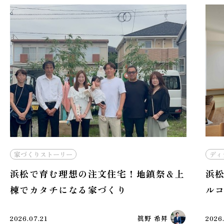
ディティール
家づくりストーリー
上
浜松で注文住宅を建てるなら！中庭とバ
ルコニーを活かす間取りの工夫
2026.06.21
野原詩音