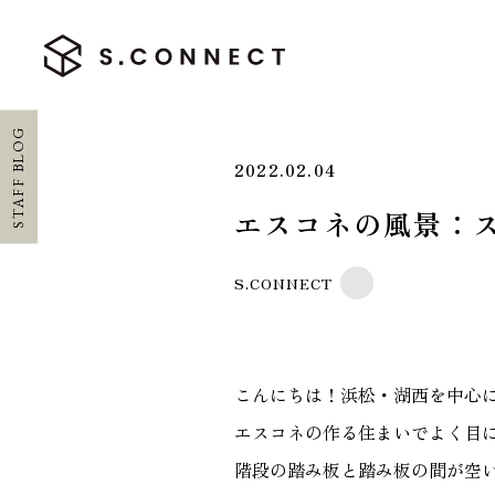
STAFF BLOG
2022.02.04
エスコネの風景：
HOME
S.CONNECT
ホーム
CONCEPT
エスコネについて
こんにちは！浜松・湖西を中心に
エスコネの作る住まいでよく目
CASE
階段の踏み板と踏み板の間が空
施工実績