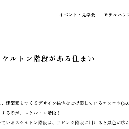
イベント・見学会
モデルハウ
スケルトン階段がある住まい
STAFF BLOG
スタッフブログ
イベ
COMPANY
見
会社情報
、建築家とつくるデザイン住宅をご提案しているエスコネ(S.CO
にするのが、スケルトン階段！
ACCESS MAP
いているスケルトン階段は、リビング階段に用いると景色が広
アクセスマップ