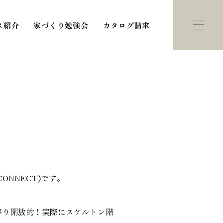
ス紹介
家づくり勉強会
カタログ請求
ント・
モデルハウス
学会
紹介
NNECT)です。
がり開放的！実際にスケルトン階