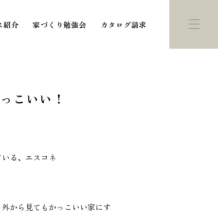
ス紹介
家づくり勉強会
カタログ請求
かっこいい！
ント・
モデルハウス
ている、エスコネ
学会
紹介
、外から見てもかっこいい家にす