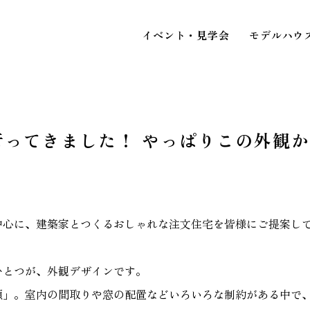
イベント・見学会
モデルハウ
行ってきました！ やっぱりこの外観
STAFF BLOG
スタッフブログ
イベ
COMPANY
中心に、建築家とつくるおしゃれな注文住宅を皆様にご提案し
見
会社情報
ひとつが、外観デザインです。
ACCESS MAP
顔」。室内の間取りや窓の配置などいろいろな制約がある中で
アクセスマップ