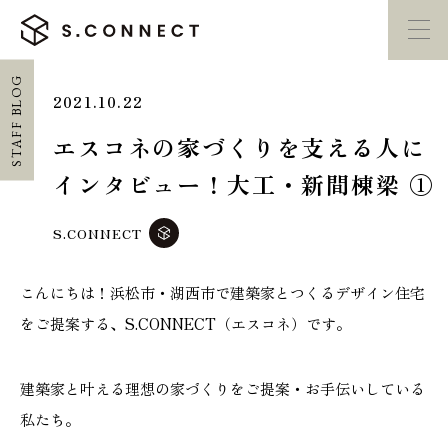
STAFF BLOG
2021.10.22
イベント・
見学会
モデルハウス
紹介
エスコネの家づくりを支える人に
インタビュー！大工・新間棟梁 ①
家づくり勉強会
カタログ請求
S.CONNECT
HOME
こんにちは！浜松市・湖西市で建築家とつくるデザイン住宅
ホーム
をご提案する、S.CONNECT（エスコネ）です。
CONCEPT
エスコネについて
建築家と叶える理想の家づくりをご提案・お手伝いしている
私たち。
CASE