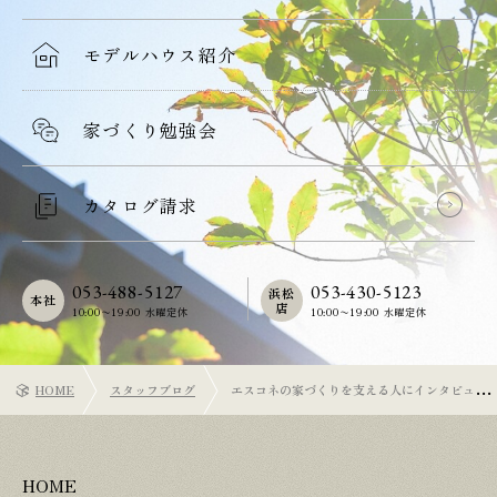
モデルハウス紹介
家づくり勉強会
カタログ請求
053-488-5127
053-430-5123
浜松
本社
店
10:00〜19:00 水曜定休
10:00〜19:00 水曜定休
HOME
スタッフブログ
エスコネの家づくりを支える人にインタビュ
ー！大工・新間棟梁 ①
HOME