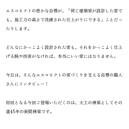
施工実績
エスコネクトの密かな自慢が、「同じ建築家が設計した家で
も、施工力の高さで洗練された仕上がりにできる」ことだっ
GALLERY
たりします。
施工ギャラリー
どんなにかっこよく設計された家も、それをかっこよく仕上
STAFF BLOG
げる腕や技術がなければ、本当にいい家にはなりません。
スタッフブログ
今日は、そんなエスコネクトの家づくりを支える自慢の職人
COMPANY
会社情報
さんにインタビュー！
ACCESS MAP
初回となる今回ご登場いただくのは、大工の棟梁としてその
アクセスマップ
道45年の新間棟梁です。
プライバシーポリシー