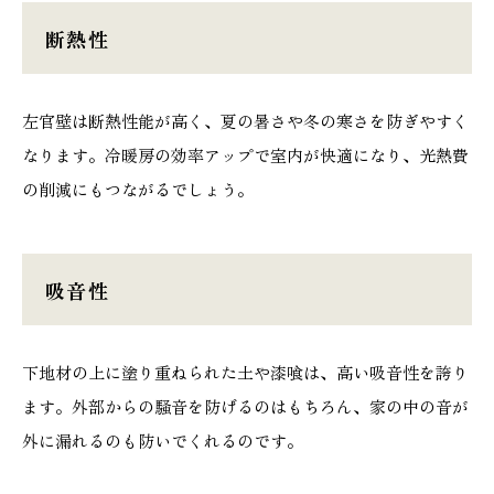
断熱性
本社
浜松店
左官壁は断熱性能が高く、夏の暑さや冬の寒さを防ぎやすく
なります。冷暖房の効率アップで室内が快適になり、光熱費
053-488-5127
053-430-5123
の削減にもつながるでしょう。
10:00〜19:00 水曜定休
10:00〜19:00 水曜定休
吸音性
下地材の上に塗り重ねられた土や漆喰は、高い吸音性を誇り
ます。外部からの騒音を防げるのはもちろん、家の中の音が
外に漏れるのも防いでくれるのです。