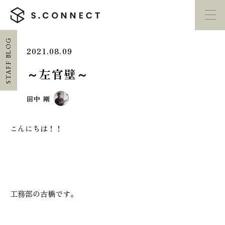
STAFF BLOG
2021.08.09
イベント・
見学会
モデルハウス
紹介
～左官壁～
家づくり勉強会
カタログ請求
田中 剛
こんにちは！！
HOME
ホーム
CONCEPT
エスコネについて
工務部の古橋です。
CASE