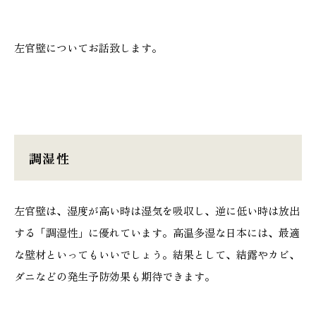
施工実績
左官壁についてお話致します。
GALLERY
施工ギャラリー
STAFF BLOG
スタッフブログ
調湿性
COMPANY
会社情報
左官壁は、湿度が高い時は湿気を吸収し、逆に低い時は放出
する「調湿性」に優れています。高温多湿な日本には、最適
ACCESS MAP
な壁材といってもいいでしょう。結果として、結露やカビ、
アクセスマップ
ダニなどの発生予防効果も期待できます。
プライバシーポリシー