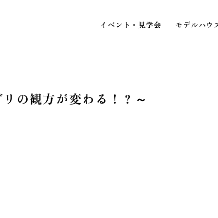
イベント・見学会
モデルハウ
ブリの観方が変わる！？～
STAFF BLOG
スタッフブログ
イベ
COMPANY
見
会社情報
ACCESS MAP
アクセスマップ