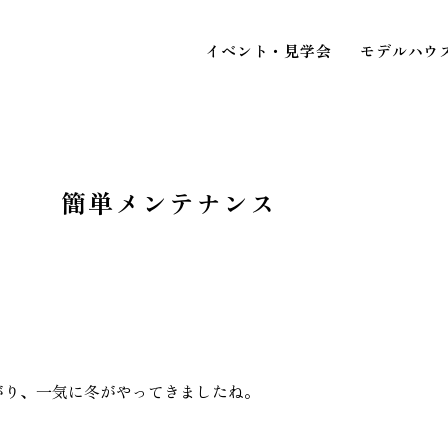
イベント・見学会
モデルハウ
グ 簡単メンテナンス
STAFF BLOG
スタッフブログ
イベ
COMPANY
見
会社情報
がり、一気に冬がやってきましたね。
ACCESS MAP
アクセスマップ