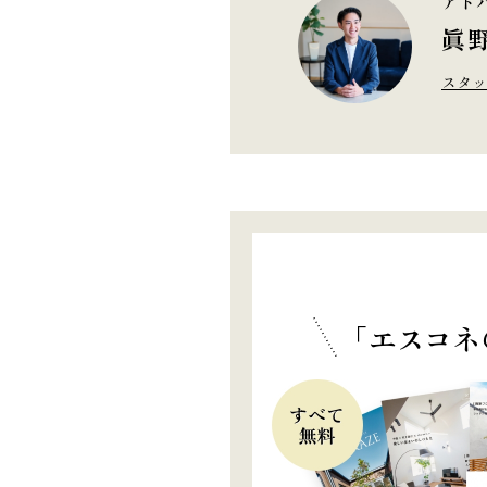
アド
眞野
スタッ
「エスコネ