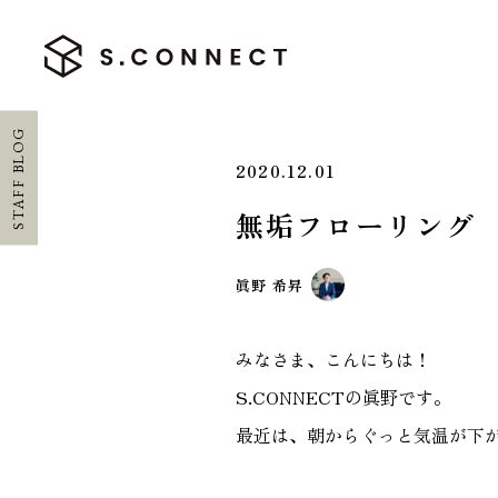
STAFF BLOG
2020.12.01
無垢フローリン
HOME
眞野 希昇
ホーム
CONCEPT
みなさま、こんにちは！
エスコネについて
S.CONNECTの眞野です。
最近は、朝からぐっと気温が下
CASE
施工実績