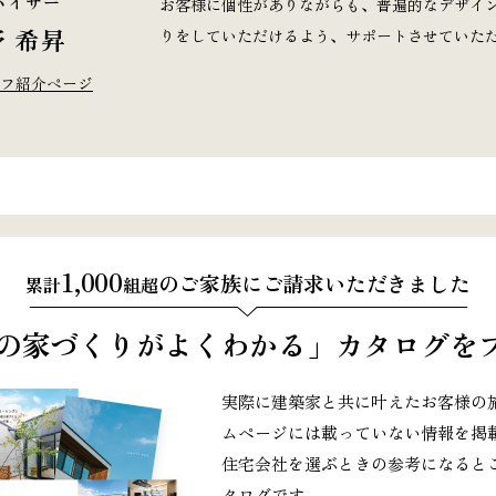
バイザー
お客様に個性がありながらも、普遍的なデザイ
 希昇
りをしていただけるよう、サポートさせていた
フ紹介ページ
1,000
のご家族にご請求いただきました
累計
組超
の家づくりがよくわかる」
カタログをプ
実際に建築家と共に叶えたお客様の
ムページには載っていない情報を掲載
住宅会社を選ぶときの参考になると
タログです。