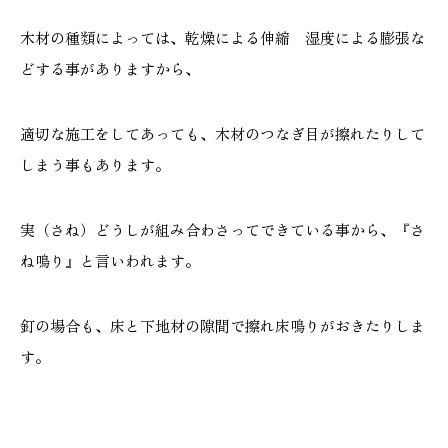
木材の種類によっては、乾燥による伸縮 湿度による膨張な
どする事がありますから、
本社
浜松店
適切な施工をしてあっても、木材のつなぎ目が擦れたりして
053-488-5127
053-430-5123
しまう事もあります。
10:00〜19:00 水曜定休
10:00〜19:00 水曜定休
実（さね）どうしが組み合わさってできている事から、『さ
ね鳴り』と言いわれます。
釘の場合も、床と下地材の隙間で擦れ床鳴りがおきたりしま
す。