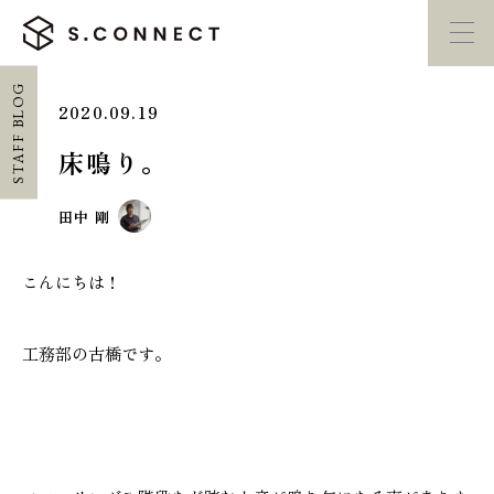
STAFF BLOG
2020.09.19
イベント・
見学会
モデルハウス
紹介
床鳴り。
家づくり勉強会
カタログ請求
田中 剛
こんにちは！
HOME
ホーム
工務部の古橋です。
CONCEPT
エスコネについて
CASE