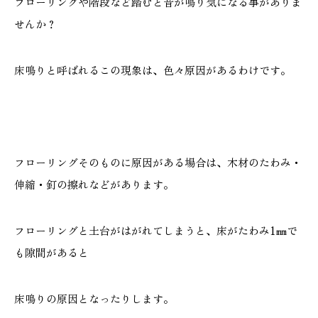
フローリングや階段など踏むと音が鳴り気になる事がありま
施工実績
せんか？
GALLERY
床鳴りと呼ばれるこの現象は、色々原因があるわけです。
施工ギャラリー
STAFF BLOG
スタッフブログ
フローリングそのものに原因がある場合は、木材のたわみ・
伸縮・釘の擦れなどがあります。
COMPANY
会社情報
フローリングと土台がはがれてしまうと、床がたわみ1㎜で
ACCESS MAP
も隙間があると
アクセスマップ
床鳴りの原因となったりします。
プライバシーポリシー