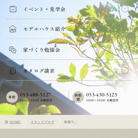
イベント・見学会
モデルハウス紹介
家づくり勉強会
カタログ請求
053-488-5127
053-430-5123
浜松
本社
店
10:00〜19:00 水曜定休
10:00〜19:00 水曜定休
HOME
スタッフブログ
床鳴り。