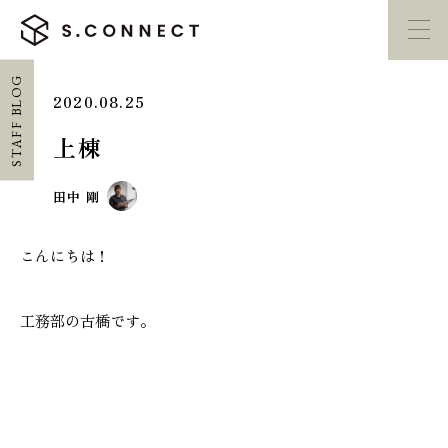
STAFF BLOG
2020.08.25
イベント・
見学会
モデルハウス
紹介
上棟
家づくり勉強会
カタログ請求
田中 剛
こんにちは！
HOME
ホーム
工務部の古橋です。
CONCEPT
エスコネについて
CASE