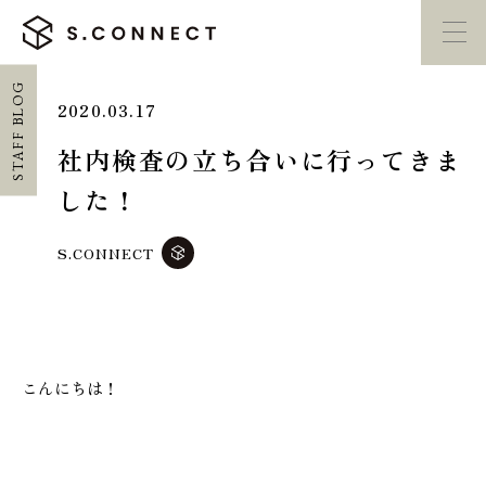
STAFF BLOG
2020.03.17
イベント・
見学会
モデルハウス
紹介
社内検査の立ち合いに行ってきま
した！
家づくり勉強会
カタログ請求
S.CONNECT
HOME
ホーム
CONCEPT
こんにちは！
エスコネについて
CASE