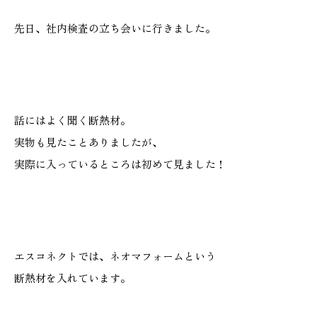
施工実績
先日、社内検査の立ち会いに行きました。
GALLERY
施工ギャラリー
話にはよく聞く断熱材。
STAFF BLOG
実物も見たことありましたが、
スタッフブログ
実際に入っているところは初めて見ました！
COMPANY
会社情報
ACCESS MAP
エスコネクトでは、ネオマフォームという
アクセスマップ
断熱材を入れています。
プライバシーポリシー