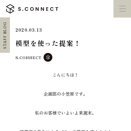
STAFF BLOG
2020.03.13
イベント・
見学会
モデルハウス
紹介
模型を使った提案！
家づくり勉強会
カタログ請求
S.CONNECT
こんにちは！
HOME
ホーム
企画部の小笠原です。
CONCEPT
エスコネについて
私のお客様でいよいよ来週末、
CASE