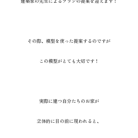
建築家の先生によるプランの提案を迎えます！
施工実績
GALLERY
施工ギャラリー
その際、模型を使った提案するのですが
STAFF BLOG
この模型がとても大切です！
スタッフブログ
COMPANY
会社情報
実際に建つ自分たちのお家が
ACCESS MAP
アクセスマップ
立体的に目の前に現われると、
プライバシーポリシー