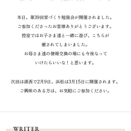
施工実績
本日、第39回家づくり勉強会が開催されました。
GALLERY
ご参加くださったお客様ありがとうございます。
施工ギャラリー
控室ではお子さま達と一緒に遊び、こちらが
癒されてしまいました。
STAFF BLOG
お母さま達の情報交換の場にも今後なって
スタッフブログ
いけたらいいな！と思います。
COMPANY
次回は湖西で2月9日、浜松は3月15日に開催されます。
会社情報
ご興味のある方は、お気軽にご参加ください。
ACCESS MAP
アクセスマップ
WRITER
プライバシーポリシー