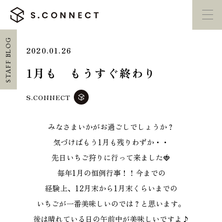
STAFF BLOG
2020.01.26
イベント・
見学会
モデルハウス
紹介
1月も もうすぐ終わり
家づくり勉強会
カタログ請求
S.CONNECT
みなさまいかがお過ごしでしょうか？
HOME
気づけばもう1月も残りわずか・・
ホーム
先日いちご狩りに行って来ました🍓
毎年1月の恒例行事！！今までの
CONCEPT
経験上、12月末から1月末くらいまでの
エスコネについて
いちごが一番美味しいのでは？と思います。
後は晴れている日の午前中が美味しいですよ♪
CASE