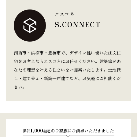
エスコネ
S.CONNECT
本社
浜松店
053-488-5127
053-430-5123
10:00〜19:00 水曜定休
10:00〜19:00 水曜定休
湖西市・浜松市・豊橋市で、デザイン性に優れた注文住
宅をお考えならエスコネにお任せください。建築家があ
なたの理想を叶える住まいをご提案いたします。土地探
し・建て替え・新築一戸建てなど、お気軽にご相談くだ
さい。
1,000
のご家族にご請求いただきました
累計
組超