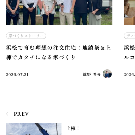
ディティール
家づくりストーリー
家づ
浜松で注文住宅を建てるなら！中庭とバ
浜
ルコニーを活かす間取りの工夫
S
2026.06.21
野原詩音
2026
PREV
上棟！