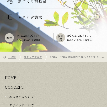
家づくり勉強会
カタログ請求
053-488-5127
053-430-5123
浜松
本社
店
10:00〜19:00 水曜定休
10:00〜19:00 水曜定休
HOME
スタッフブログ
A様邸・N様邸 建築家打ち合わせを行いまし
た！
HOME
CONCEPT
エスコネについて
デザインについて