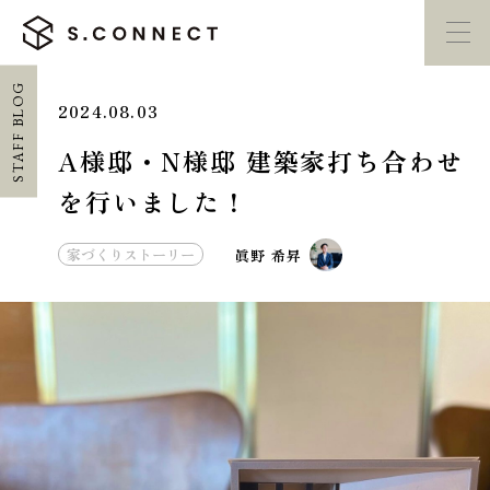
STAFF BLOG
2024.08.03
イベント・
見学会
モデルハウス
紹介
A様邸・N様邸 建築家打ち合わせ
を行いました！
家づくり勉強会
カタログ請求
家づくりストーリー
眞野 希昇
HOME
ホーム
CONCEPT
エスコネについて
CASE