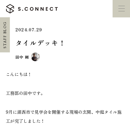
STAFF BLOG
2024.07.29
イベント・
見学会
モデルハウス
紹介
タイルデッキ！
家づくり勉強会
カタログ請求
田中 剛
こんにちは！
HOME
ホーム
工務部の田中です。
CONCEPT
エスコネについて
9月に湖西市で見学会を開催する現場の玄関、中庭タイル施
工が完了しました！
CASE