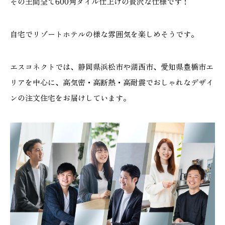
その土間全て600角タイル仕上げの贅沢な仕様です！
自宅でリゾートホテルの様な雰囲気を楽しめそうです。
本社
浜松店
エスコネクトでは、静岡県浜松市や湖西市、愛知県豊橋市エ
053-488-5127
053-430-5123
リアを中心に、高気密・高断熱・高耐震でおしゃれなデザイ
10:00〜19:00 水曜定休
10:00〜19:00 水曜定休
ンの注文住宅をお届けしています。