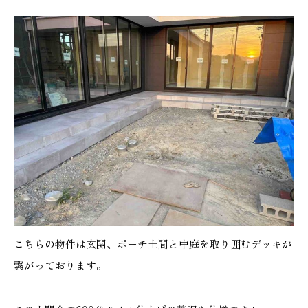
施工実績
GALLERY
施工ギャラリー
STAFF BLOG
スタッフブログ
COMPANY
会社情報
ACCESS MAP
こちらの物件は玄関、ポーチ土間と中庭を取り囲むデッキが
アクセスマップ
繋がっております。
プライバシーポリシー