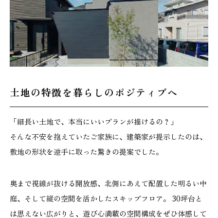
施工実績
GALLERY
施工ギャラリー
STAFF BLOG
土地の特徴を暮らしのポジティブへ
スタッフブログ
「細長い土地で、本当にいいプランが描けるの？」
COMPANY
そんな不安を抱えていたご家族に、建築家が提示したのは、
会社情報
敷地の形状を逆手に取った驚きの提案でした。
ACCESS MAP
奥まで視線が抜ける開放感、北側にあえて配置した明るい中
アクセスマップ
庭、そして縦の空間を活かしたスキップフロア。 30坪台と
は思えない広がりと、遊び心満載の空間構成をぜひ体感して
プライバシーポリシー