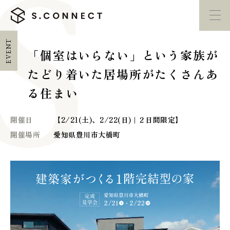
EVENT
「個室はいらない」という家族が
イベント・
見学会
モデルハウス
紹介
たどり着いた居場所がたくさんあ
る住まい
家づくり勉強会
カタログ請求
開催日
【2/21(土)、2/22(日) | ２日間限定】
開催場所
愛知県豊川市大橋町
HOME
ホーム
CONCEPT
エスコネについて
CASE