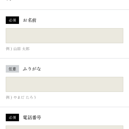
お名前
必須
例 ) 山田 太郎
ふりがな
任意
例 ) やまだ たろう
電話番号
必須