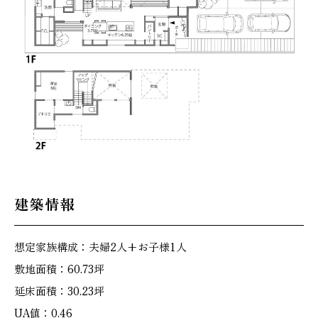
建築情報
想定家族構成：夫婦2人+お子様1人
敷地面積：60.73坪
延床面積：30.23坪
UA値：0.46