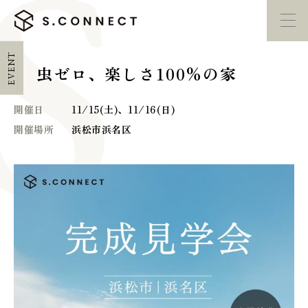
EVENT
虫ゼロ、楽しさ100%の家
イベント・
見学会
モデルハウス
紹介
開催日
11/15(土)、11/16(日)
開催場所
浜松市浜名区
家づくり勉強会
カタログ請求
HOME
ホーム
CONCEPT
エスコネについて
CASE