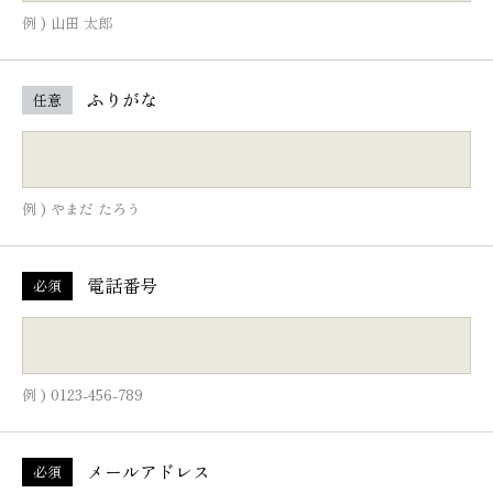
例 ) 山田 太郎
ふりがな
任意
例 ) やまだ たろう
電話番号
必須
例 ) 0123-456-789
メールアドレス
必須