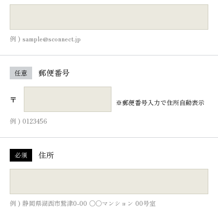
例 ) sample@sconnect.jp
郵便番号
任意
〒
※郵便番号入力で住所自動表示
例 ) 0123456
住所
必須
例 ) 静岡県湖西市鷲津0-00 ○○マンション 00号室