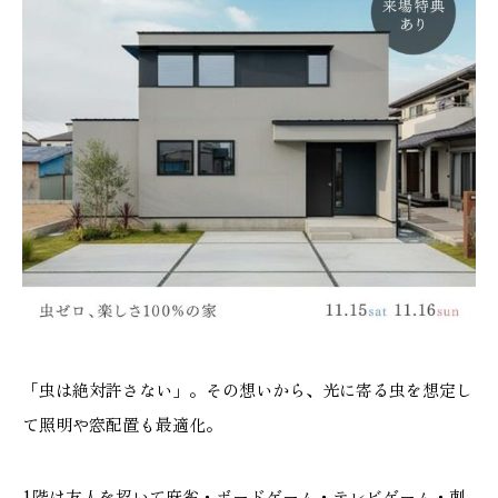
施工実績
GALLERY
施工ギャラリー
STAFF BLOG
スタッフブログ
COMPANY
会社情報
ACCESS MAP
「虫は絶対許さない」。その想いから、光に寄る虫を想定し
アクセスマップ
て照明や窓配置も最適化。
1階は友人を招いて麻雀・ボードゲーム・テレビゲーム・刺
プライバシーポリシー