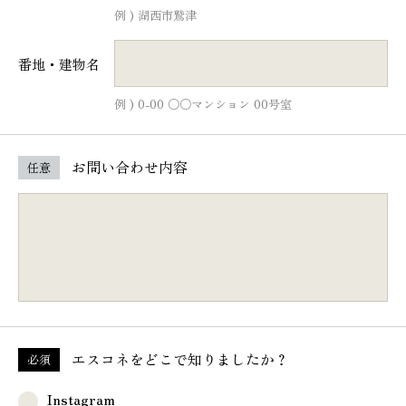
例 ) 湖西市鷲津
番地・建物名
例 ) 0-00 ○○マンション 00号室
お問い合わせ内容
任意
エスコネを
どこで知りましたか？
必須
Instagram