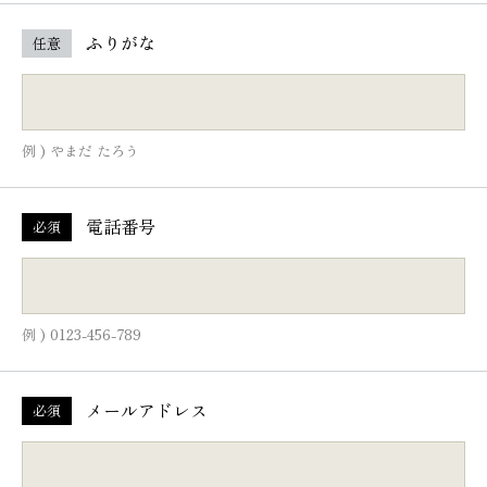
ふりがな
任意
例 ) やまだ たろう
電話番号
必須
例 ) 0123-456-789
メールアドレス
必須