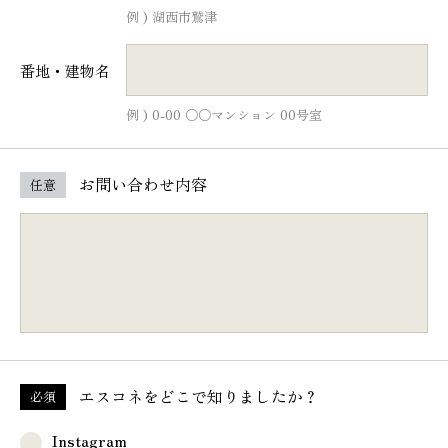
例 ) 湖西市鷲津
番地・建物名
例 ) 0-00 ○○マンション 00号室
お問い合わせ内容
任意
エスコネを
どこで知りましたか？
必須
Instagram