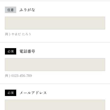
ふりがな
任意
例 ) やまだ たろう
電話番号
必須
例 ) 0123-456-789
メールアドレス
必須