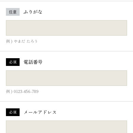
ふりがな
任意
例 ) やまだ たろう
電話番号
必須
例 ) 0123-456-789
メールアドレス
必須