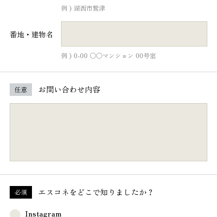
例 ) 湖西市鷲津
番地・建物名
例 ) 0-00 ○○マンション 00号室
お問い合わせ内容
任意
エスコネを
どこで知りましたか？
必須
Instagram