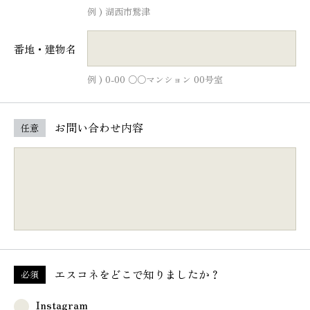
例 ) 湖西市鷲津
番地・建物名
例 ) 0-00 ○○マンション 00号室
お問い合わせ内容
任意
エスコネを
どこで知りましたか？
必須
Instagram