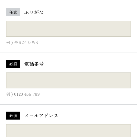
ふりがな
任意
例 ) やまだ たろう
電話番号
必須
例 ) 0123-456-789
メールアドレス
必須